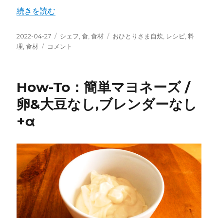
“How-To：簡単ご飯の炊き方 / 普通の鍋使用,海外在住者必
続きを読む
投
カ
タ
2022-04-27
シェフ
,
食
,
食材
おひとりさま自炊
,
レシピ
,
料
稿
How-
テ
グ
理
,
食材
コメント
日:
To：
ゴ
簡
リ
単
ー
How-To：簡単マヨネーズ /
ご
飯
卵&大豆なし,ブレンダーなし
の
+α
炊
き
方
/
普
通
の
鍋
使
用,