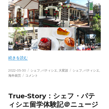
“True-Story：シェフ・パティシエ就活体験記＠ニュージ
続きを読む
投
カ
タ
2022-05-30
シェフ
,
パティシエ
,
大変談
シェフ
,
パティシエ
,
稿
True-
テ
グ
海外就労
コメント
日:
Story：
ゴ
シ
リ
ェ
ー
True-Story：シェフ・パテ
フ・
パ
ィシエ留学体験記＠ニュージ
テ