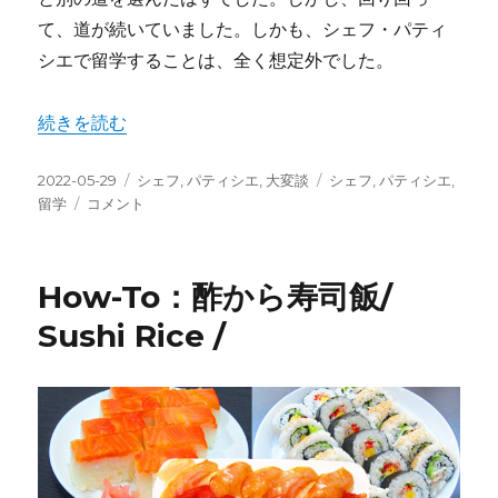
て、道が続いていました。しかも、シェフ・パティ
シエで留学することは、全く想定外でした。
“True-Story：シェフ・パティシエ留学体験記＠ニュージ
続きを読む
投
カ
タ
2022-05-29
シェフ
,
パティシエ
,
大変談
シェフ
,
パティシエ
,
稿
True-
テ
グ
留学
コメント
日:
Story：
ゴ
シ
リ
ェ
ー
How-To：酢から寿司飯/
フ・
パ
Sushi Rice /
テ
ィ
シ
エ
留
学
体