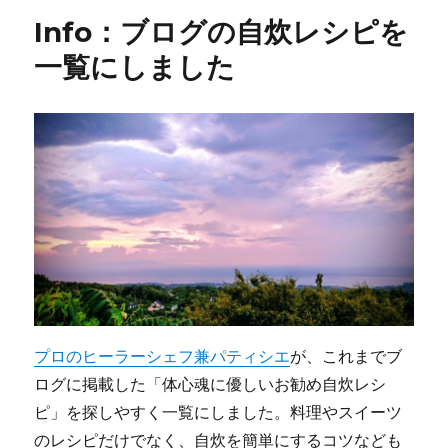
ー
伊
Info：ブログの自炊レシピを
豆
リ
一覧にしました
ト
リ
ー
ト
で
見
つ
け
た
「広
く
浅
く」
生
プロのヒーラーシェフ兼パティシエ
が、これまでブ
き
ログに掲載した「体心魂に優しいお勧め自炊レシ
る
喜
ピ」を探しやすく一覧にしました。料理やスイーツ
び
のレシピだけでなく、自炊を簡単にするコツなども