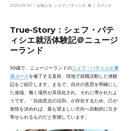
投
カ
Info：
2025-09-30
お知らせ
,
シェフ
,
パティシエ
,
食
コメント
稿
テ
ブ
日:
ゴ
ロ
リ
グ
True-Story：シェフ・パテ
ー
の
自
ィシエ就活体験記＠ニュージ
炊
ーランド
レ
シ
ピ
を
50歳で、ニュージーランドの
シェフ・パティシエ養
一
成コース
を修了する直前、現地で就職活動した体験
覧
記をご紹介します。まるで、自分の意思を明確にし
に
し
た途端、働く場所が具現化され、それに導かれたよ
ま
うです。「自由意志の法則」が存在するため、己が
し
覚悟を決めれば、最も望ましい方向へ自動的に引き
た
に
寄せられるものだと実感しています。