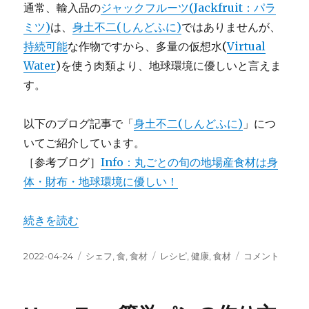
通常、輸入品の
ジャックフルーツ(Jackfruit：パラ
ミツ)
は、
身土不二(しんどふに)
ではありませんが、
持続可能
な作物ですから、多量の仮想水(
Virtual
Water
)を使う肉類より、地球環境に優しいと言えま
す。
以下のブログ記事で「
身土不二(しんどふに)
」につ
いてご紹介しています。
［参考ブログ］
Info：丸ごとの旬の地場産食材は身
体・財布・地球環境に優しい！
“How-To：持続可能な作物ジャックフルーツ / 簡単食べ方 
続きを読む
投
カ
タ
How-
2022-04-24
シェフ
,
食
,
食材
レシピ
,
健康
,
食材
コメント
稿
テ
グ
To：
日:
ゴ
持
リ
続