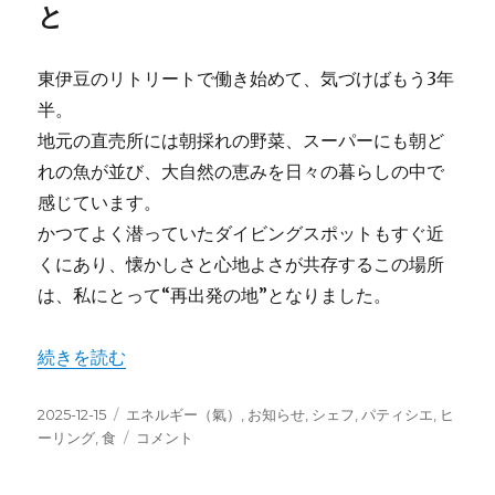
と
東伊豆のリトリートで働き始めて、気づけばもう3年
半。
地元の直売所には朝採れの野菜、スーパーにも朝ど
れの魚が並び、大自然の恵みを日々の暮らしの中で
感じています。
かつてよく潜っていたダイビングスポットもすぐ近
くにあり、懐かしさと心地よさが共存するこの場所
は、私にとって“再出発の地”となりました。
“True-Story：東伊豆リトリートで見つけた「広く浅
続きを読む
投
カ
2025-12-15
エネルギー（氣）
,
お知らせ
,
シェフ
,
パティシエ
,
ヒ
稿
テ
True-
ーリング
,
食
コメント
日:
ゴ
Story：
リ
東