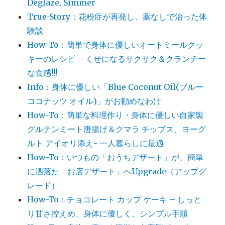
Deglaze, Simmer
True-Story：花粉症が再発し、薬なしで治った体
験談
How-To：簡単で身体に優しいオートミールクッ
キーのレシピ – くせになるサクサク＆クランチー
な食感!!!
Info：身体に優しい「Blue Coconut Oil(ブルー
ココナッツ オイル)」がお勧めなわけ
How-To：簡単な料理作り・身体に優しい自家製
グルテンミート唐揚げ＆クマラ チップス、ヨーグ
ルト アイオリ添え- 一人暮らしに最適
How-To：いつもの「おうちデザート」が、簡単
に洒落た「お店デザート」へUpgrade（アップグ
レード）
How-To：チョコレート カップ ケーキ – しっと
り甘さ控えめ、身体に優しく、シンプル手順