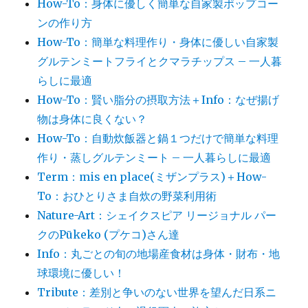
How-To：身体に優しく簡単な自家製ポップコー
ンの作り方
How-To：簡単な料理作り・身体に優しい自家製
グルテンミートフライとクマラチップス – 一人暮
らしに最適
How-To：賢い脂分の摂取方法＋Info：なぜ揚げ
物は身体に良くない？
How-To：自動炊飯器と鍋１つだけで簡単な料理
作り・蒸しグルテンミート – 一人暮らしに最適
Term：mis en place(ミザンプラス)＋How-
To：おひとりさま自炊の野菜利用術
Nature-Art：シェイクスピア リージョナル パー
クのPūkeko (プケコ)さん達
Info：丸ごとの旬の地場産食材は身体・財布・地
球環境に優しい！
Tribute：差別と争いのない世界を望んだ日系ニ