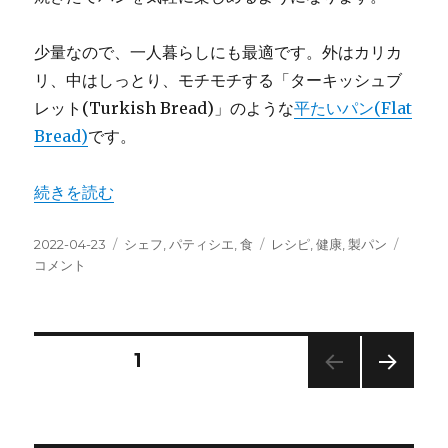
少量なので、一人暮らしにも最適です。外はカリカ
リ、中はしっとり、モチモチする「ターキッシュブ
レット(Turkish Bread)」のような
平たいパン(Flat
Bread)
です。
“How-To：簡単パンの作り方 / 手ごね不要” の
続きを読む
投
カ
タ
How-
2022-04-23
シェフ
,
パティシエ
,
食
レシピ
,
健康
,
製パン
稿
テ
グ
To：
コメント
日:
ゴ
簡
リ
単
ー
パ
ン
投
固定ページ
1
の
作
次の
稿
り
ペー
方
ジ