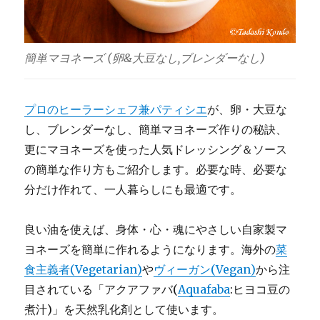
海
外
在
住
簡単マヨネーズ (卵&大豆なし,ブレンダーなし)
者
必
見!
に
プロのヒーラーシェフ兼パティシエ
が、卵・大豆な
し、ブレンダーなし、簡単マヨネーズ作りの秘訣、
更にマヨネーズを使った人気ドレッシング＆ソース
の簡単な作り方もご紹介します。必要な時、必要な
分だけ作れて、一人暮らしにも最適です。
良い油を使えば、身体・心・魂にやさしい自家製マ
ヨネーズを簡単に作れるようになります。海外の
菜
食主義者(Vegetarian)
や
ヴィーガン(Vegan)
から注
目されている「アクアファバ(
Aquafaba
:ヒヨコ豆の
煮汁)」を天然乳化剤として使います。