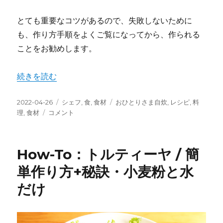
とても重要なコツがあるので、失敗しないために
も、作り方手順をよくご覧になってから、作られる
ことをお勧めします。
“How-To：簡単マヨネーズ / 卵&大豆なし,ブレンダーなし
続きを読む
投
カ
タ
2022-04-26
シェフ
,
食
,
食材
おひとりさま自炊
,
レシピ
,
料
稿
How-
テ
グ
理
,
食材
コメント
日:
To：
ゴ
簡
リ
単
ー
How-To：トルティーヤ / 簡
マ
ヨ
単作り方+秘訣・小麦粉と水
ネ
だけ
ー
ズ
/
卵