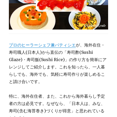
験
記
＠
ニ
ュ
ー
ジ
ー
プロのヒーラーシェフ兼パティシエ
が、海外在住・
ラ
ン
寿司職人(日本人)から直伝の「寿司酢(Sushi
ド
Glaze)・寿司飯(Sushi Rice)」の作り方を簡単にア
に
レンジしてご紹介します。これを知ったら、一人暮
らしでも、海外でも、気軽に寿司作りが楽しめるこ
と請け合いです。
特に、海外在住者、また、これから海外暮らし予定
者の方は必見です。なぜなら、「日本人は、みな、
寿司(含む海苔巻き)づくりが得意」と思われている