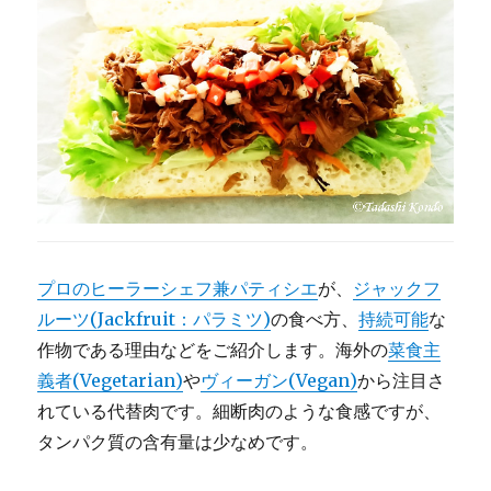
作
り
方
+秘
訣・
小
麦
粉
と
水
だ
け
プロのヒーラーシェフ兼パティシエ
が、
ジャックフ
に
ルーツ(Jackfruit：パラミツ)
の食べ方、
持続可能
な
作物である理由などをご紹介します。海外の
菜食主
義者(Vegetarian)
や
ヴィーガン(Vegan)
から注目さ
れている代替肉です。細断肉のような食感ですが、
タンパク質の含有量は少なめです。