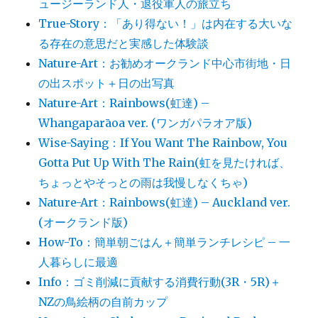
ュージーランド人・退役軍人の旅立ち
True-Story：「あり得ない！」は内在する大いな
る存在の意思だと実感した体験談
Nature-Art：お勧めオークランド中心市街地・日
の出スポット＋日の出写真
Nature-Art：Rainbows(虹達) –
Whangaparāoa ver. (ワンガパラオア版)
Wise-Saying：If You Want The Rainbow, You
Gotta Put Up With The Rain(虹を見たければ、
ちょっとやそっとの雨は我慢しなくちゃ)
Nature-Art：Rainbows(虹達) – Auckland ver.
(オークランド版)
How-To：簡単朝ごはん＋簡単ランチレシピ – 一
人暮らしに最適
Info：ゴミ削減に貢献する消費行動(3R・5R)＋
NZの鳥絵柄の自前カップ