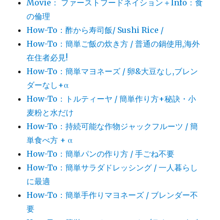
Movie： ファーストフードネイション＋Info：食
の倫理
How-To：酢から寿司飯/ Sushi Rice /
How-To：簡単ご飯の炊き方 / 普通の鍋使用,海外
在住者必見!
How-To：簡単マヨネーズ / 卵&大豆なし,ブレン
ダーなし+α
How-To：トルティーヤ / 簡単作り方+秘訣・小
麦粉と水だけ
How-To：持続可能な作物ジャックフルーツ / 簡
単食べ方 + α
How-To：簡単パンの作り方 / 手ごね不要
How-To：簡単サラダドレッシング / 一人暮らし
に最適
How-To：簡単手作りマヨネーズ / ブレンダー不
要