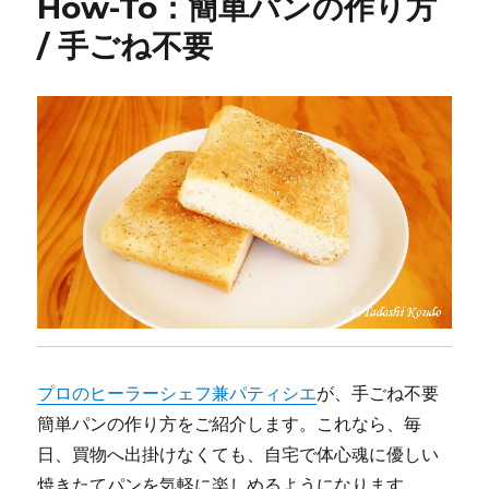
How-To：簡単パンの作り方
ー
可
能
/ 手ごね不要
な
作
物
ジ
ャ
ッ
ク
フ
ル
ー
ツ
/
簡
単
食
プロのヒーラーシェフ兼パティシエ
が、手ごね不要
べ
方
簡単パンの作り方をご紹介します。これなら、毎
+
日、買物へ出掛けなくても、自宅で体心魂に優しい
α
焼きたてパンを気軽に楽しめるようになります。
に