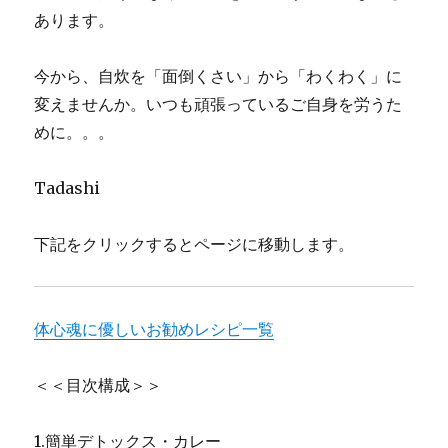
─
あります。
人
生
の
今から、自炊を「面倒くさい」から「わくわく」に
転
変えませんか。いつも頑張っているご自身を労うた
機
と
めに。。。
と
も
Tadashi
に
歩
む、
下記をクリックするとページに移動します。
心
と
体
が
体心魂に優しいお勧めレシピ一覧
ほ
ど
け
＜＜目次構成＞＞
る
日々
1.簡単デトックス・カレー
に