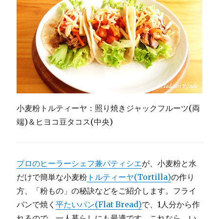
&
大
豆
な
し,
ブ
レ
ン
ダ
ー
な
小麦粉トルティーヤ：照り焼きジャックフルーツ(両
し
端)＆ヒヨコ豆タコス(中央)
+α
に
プロのヒーラーシェフ兼パティシエ
が、小麦粉と水
だけで簡単な小麦粉
トルティーヤ(Tortilla)
の作り
方、「粉もの」の秘訣などをご紹介します。フライ
パンで焼く
平たいパン(Flat Bread)
で、1人分から作
れるので、一人暮らしにも最適です。これなら、い