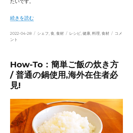
たいです。
“How-To：酢から寿司飯/ Sushi Rice /” の
続きを読む
投
カ
タ
How-
2022-04-28
シェフ
,
食
,
食材
レシピ
,
健康
,
料理
,
食材
コメ
稿
テ
グ
To：
ント
日:
ゴ
酢
リ
か
ー
ら
How-To：簡単ご飯の炊き方
寿
司
/ 普通の鍋使用,海外在住者必
飯/
見!
Sushi
Rice
/
に