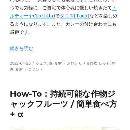
つでも気軽に、ご自宅で体心魂に優しい焼きたて
ト
ルティーヤ(Tortilla)
で
タコス(Taco)
などを楽しめ
るようになります。また、カレーの付け合わせにも
最適です。
“How-To：トルティーヤ / 簡単作り方+秘訣・小麦粉と水
続きを読む
投
カ
タ
2022-04-25
シェフ
,
食
,
食材
おひとりさま自炊
,
レシピ
,
料
稿
How-
テ
グ
理
,
食材
コメント
日:
To：
ゴ
ト
リ
ル
ー
How-To：持続可能な作物ジ
テ
ィ
ャックフルーツ / 簡単食べ方
ー
+ α
ヤ
/
簡
単