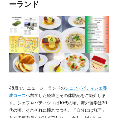
ーランド
ィ
シ
エ
就
活
体
験
記
＠
ニ
ュ
ー
ジ
ー
ラ
ン
48歳で、ニュージーランドの
シェフ・パティシエ養
ド
成コース
へ留学した経緯とその体験記をご紹介しま
に
す。シェフやパティシエは10代の頃、海外留学は20
代の頃、それぞれに憧れつつも、「自分には無理」
と別の道を選んだはずでした。しかし、回り回っ