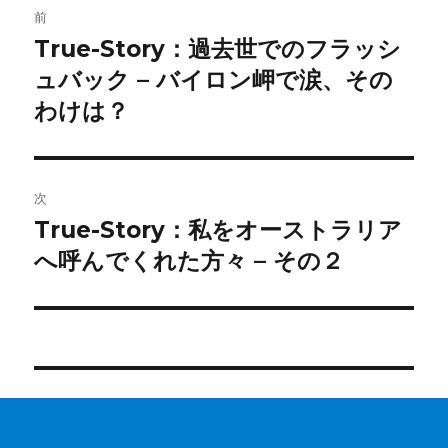
前
稿
True-Story：過去世でのフラッシ
前
の
ュバック – バイロン岬で涙、その
ナ
投
わけは？
ビ
稿:
ゲ
次
ー
True-Story：私をオーストラリア
次
シ
の
へ呼んでくれた方々 – その２
投
ョ
稿:
ン