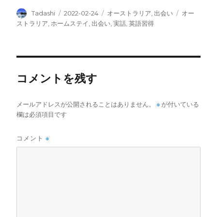
投
投
カ
タ
Tadashi
2022-02-24
オーストラリア
,
出会い
オー
稿
稿
テ
グ
ストラリア
,
ホームステイ
,
出会い
,
実話
,
英語習得
者
日:
ゴ
リ
ー
コメントを残す
メールアドレスが公開されることはありません。
※
が付いている
欄は必須項目です
コメント
※