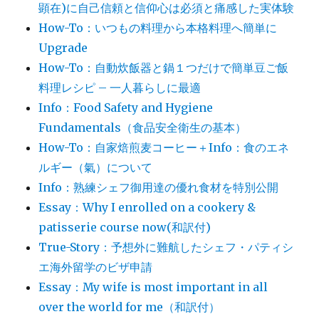
顕在)に自己信頼と信仰心は必須と痛感した実体験
How-To：いつもの料理から本格料理へ簡単に
Upgrade
How-To：自動炊飯器と鍋１つだけで簡単豆ご飯
料理レシピ – 一人暮らしに最適
Info：Food Safety and Hygiene
Fundamentals（食品安全衛生の基本）
How-To：自家焙煎麦コーヒー＋Info：食のエネ
ルギー（氣）について
Info：熟練シェフ御用達の優れ食材を特別公開
Essay：Why I enrolled on a cookery &
patisserie course now(和訳付)
True-Story：予想外に難航したシェフ・パティシ
エ海外留学のビザ申請
Essay：My wife is most important in all
over the world for me（和訳付）