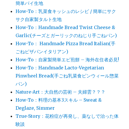
簡単パイ生地
How-To：乳菜食キッシュのレシピ / 簡単にサク
サク自家製タルト生地
How-To：Handmade Bread Twist Cheese &
Garlic(チーズとガーリックのねじり手ごねパン)
How-To： Handmade Pizza Bread Italian(手
ごねピザパンイタリアン)
How-To：自家製簡単エビ煎餅 – 海外在住者必見!
How-To：Handmade Lacto-Vegetarian
Pinwheel Bread(手ごね乳菜食ピンウィール惣菜
パン)
Nature-Art：大自然の芸術 – 夫婦雲？？？
How-To：料理の基本3スキル – Sweat &
Deglaze, Simmer
True-Story：花粉症が再発し、薬なしで治った体
験談