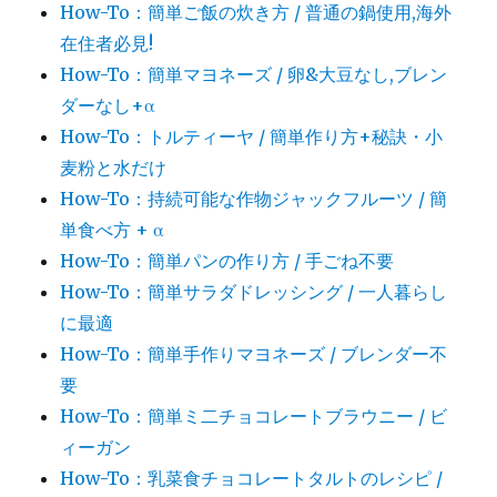
How-To：簡単ご飯の炊き方 / 普通の鍋使用,海外
在住者必見!
How-To：簡単マヨネーズ / 卵&大豆なし,ブレン
ダーなし+α
How-To：トルティーヤ / 簡単作り方+秘訣・小
麦粉と水だけ
How-To：持続可能な作物ジャックフルーツ / 簡
単食べ方 + α
How-To：簡単パンの作り方 / 手ごね不要
How-To：簡単サラダドレッシング / 一人暮らし
に最適
How-To：簡単手作りマヨネーズ / ブレンダー不
要
How-To：簡単ミ二チョコレートブラウニー / ビ
ィーガン
How-To：乳菜食チョコレートタルトのレシピ /