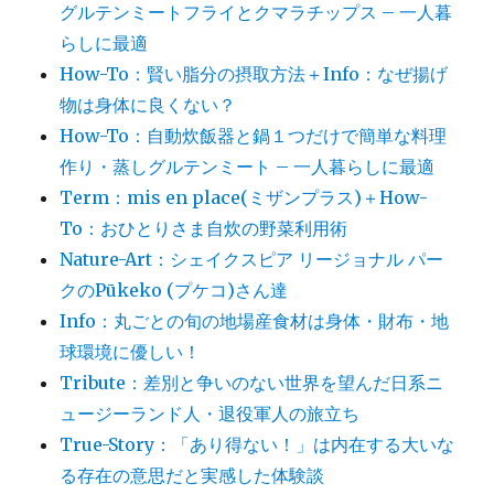
グルテンミートフライとクマラチップス – 一人暮
らしに最適
How-To：賢い脂分の摂取方法＋Info：なぜ揚げ
物は身体に良くない？
How-To：自動炊飯器と鍋１つだけで簡単な料理
作り・蒸しグルテンミート – 一人暮らしに最適
Term：mis en place(ミザンプラス)＋How-
To：おひとりさま自炊の野菜利用術
Nature-Art：シェイクスピア リージョナル パー
クのPūkeko (プケコ)さん達
Info：丸ごとの旬の地場産食材は身体・財布・地
球環境に優しい！
Tribute：差別と争いのない世界を望んだ日系ニ
ュージーランド人・退役軍人の旅立ち
True-Story：「あり得ない！」は内在する大いな
る存在の意思だと実感した体験談