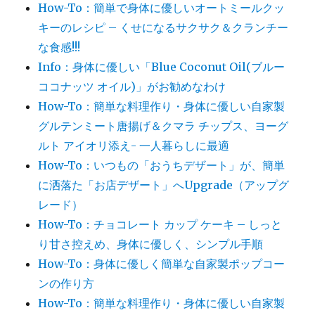
How-To：簡単で身体に優しいオートミールクッ
キーのレシピ – くせになるサクサク＆クランチー
な食感!!!
Info：身体に優しい「Blue Coconut Oil(ブルー
ココナッツ オイル)」がお勧めなわけ
How-To：簡単な料理作り・身体に優しい自家製
グルテンミート唐揚げ＆クマラ チップス、ヨーグ
ルト アイオリ添え- 一人暮らしに最適
How-To：いつもの「おうちデザート」が、簡単
に洒落た「お店デザート」へUpgrade（アップグ
レード）
How-To：チョコレート カップ ケーキ – しっと
り甘さ控えめ、身体に優しく、シンプル手順
How-To：身体に優しく簡単な自家製ポップコー
ンの作り方
How-To：簡単な料理作り・身体に優しい自家製