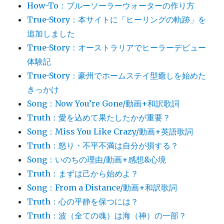
How-To：ブルーソーラーウォーターの作り方
True-Story：本サイトに「ヒーリングの軌跡」を
追加しました
True-Story：オーストラリアでヒーラーデビュー
体験記
True-Story：豪州でホームステイ型癒しを始めた
きっかけ
Song：Now You’re Gone/動画+和訳歌詞
Truth：愛を込めて果たしたかが重要？
Song：Miss You Like Crazy/動画+英語歌詞
Truth：怒り・不平不満は自分が損する？
Song：いのちの理由/動画+感想&心境
Truth：まずは己から始めよ？
Song：From a Distance/動画+和訳歌詞
Truth：心の平静を保つには？
Truth：波（全ての魂）は海（神）の一部？