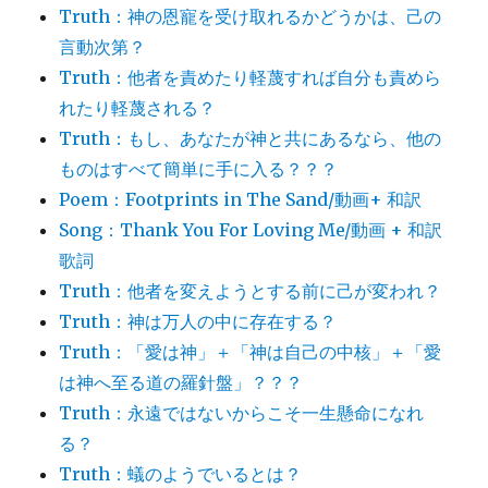
Truth：神の恩寵を受け取れるかどうかは、己の
言動次第？
Truth：他者を責めたり軽蔑すれば自分も責めら
れたり軽蔑される？
Truth：もし、あなたが神と共にあるなら、他の
ものはすべて簡単に手に入る？？？
Poem：Footprints in The Sand/動画+ 和訳
Song：Thank You For Loving Me/動画 + 和訳
歌詞
Truth：他者を変えようとする前に己が変われ？
Truth：神は万人の中に存在する？
Truth：「愛は神」＋「神は自己の中核」＋「愛
は神へ至る道の羅針盤」？？？
Truth：永遠ではないからこそ一生懸命になれ
る？
Truth：蟻のようでいるとは？