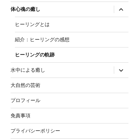
メ
ニ
サ
体心魂の癒し
ュ
ブ
ー
メ
を
ニ
ヒーリングとは
展
ュ
開
ー
を
紹介：ヒーリングの感想
展
開
ヒーリングの軌跡
サ
水中による癒し
ブ
メ
ニ
大自然の芸術
ュ
ー
を
プロフィール
展
開
免責事項
プライバシーポリシー