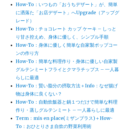
How-To：いつもの「おうちデザート」が、簡単
に洒落た「お店デザート」へUpgrade（アップグ
レード）
How-To：チョコレート カップ ケーキ – しっと
り甘さ控えめ、身体に優しく、シンプル手順
How-To：身体に優しく簡単な自家製ポップコー
ンの作り方
How-To：簡単な料理作り・身体に優しい自家製
グルテンミートフライとクマラチップス – 一人暮
らしに最適
How-To：賢い脂分の摂取方法＋Info：なぜ揚げ
物は身体に良くない？
How-To：自動炊飯器と鍋１つだけで簡単な料理
作り・蒸しグルテンミート – 一人暮らしに最適
Term：mis en place(ミザンプラス)＋How-
To：おひとりさま自炊の野菜利用術