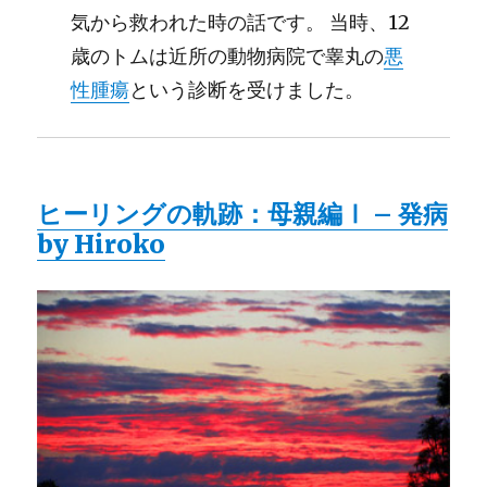
気から救われた時の話です。 当時、12
歳のトムは近所の動物病院で睾丸の
悪
性腫瘍
という診断を受けました。
ヒーリングの軌跡：母親編Ⅰ – 発病
by Hiroko