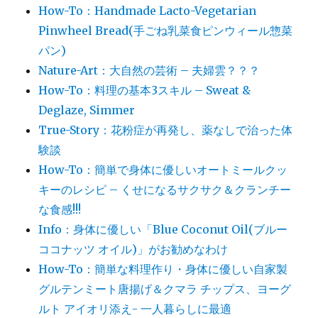
How-To：Handmade Lacto-Vegetarian
Pinwheel Bread(手ごね乳菜食ピンウィール惣菜
パン)
Nature-Art：大自然の芸術 – 夫婦雲？？？
How-To：料理の基本3スキル – Sweat &
Deglaze, Simmer
True-Story：花粉症が再発し、薬なしで治った体
験談
How-To：簡単で身体に優しいオートミールクッ
キーのレシピ – くせになるサクサク＆クランチー
な食感!!!
Info：身体に優しい「Blue Coconut Oil(ブルー
ココナッツ オイル)」がお勧めなわけ
How-To：簡単な料理作り・身体に優しい自家製
グルテンミート唐揚げ＆クマラ チップス、ヨーグ
ルト アイオリ添え- 一人暮らしに最適