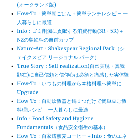
(オークランド版)
How-To：簡単朝ごはん＋簡単ランチレシピ – 一
人暮らしに最適
Info：ゴミ削減に貢献する消費行動(3R・5R)＋
NZの鳥絵柄の自前カップ
Nature-Art：Shakespear Regional Park（シ
ェイクスピア リージョナル パーク）
True-Story：Self-realization(自己実現・真我
顕在)に自己信頼と信仰心は必須と痛感した実体験
How-To：いつもの料理から本格料理へ簡単に
Upgrade
How-To：自動炊飯器と鍋１つだけで簡単豆ご飯
料理レシピ – 一人暮らしに最適
Info：Food Safety and Hygiene
Fundamentals（食品安全衛生の基本）
How-To：自家焙煎麦コーヒー＋Info：食のエネ