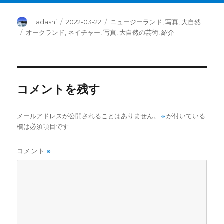
投
投
カ
Tadashi
2022-03-22
ニュージーランド
,
写真
,
大自然
稿
稿
テ
タ
オークランド
,
ネイチャー
,
写真
,
大自然の芸術
,
紹介
者
日:
ゴ
グ
リ
ー
コメントを残す
メールアドレスが公開されることはありません。
※
が付いている
欄は必須項目です
コメント
※