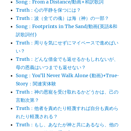
Song：From a Distance/動画+和訳歌詞
Truth：心の平静を保つには？
Truth：波（全ての魂）は海（神）の一部？
Song：Footprints in The Sand/動画(英語&和
訳歌詞付)
Truth：周りを気にせずにマイペースで進めばい
い？
Truth：どんな借金でも返せるかもしれないが、
母の恩義はいつまでも返せない？
Song：You’ll Never Walk Alone (動画)+True-
Story：関連実体験
Truth：神の恩寵を受け取れるかどうかは、己の
言動次第？
Truth：他者を責めたり軽蔑すれば自分も責めら
れたり軽蔑される？
Truth：もし、あなたが神と共にあるなら、他の