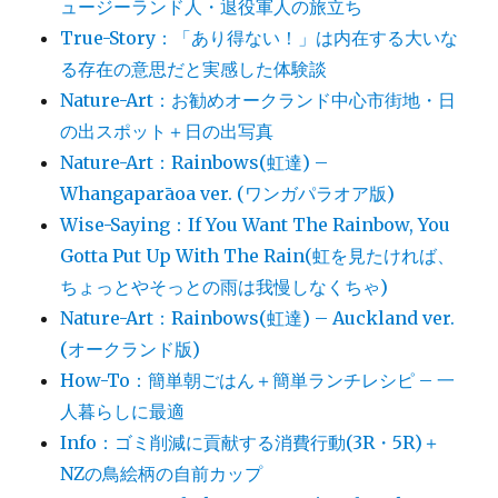
ュージーランド人・退役軍人の旅立ち
True-Story：「あり得ない！」は内在する大いな
る存在の意思だと実感した体験談
Nature-Art：お勧めオークランド中心市街地・日
の出スポット＋日の出写真
Nature-Art：Rainbows(虹達) –
Whangaparāoa ver. (ワンガパラオア版)
Wise-Saying：If You Want The Rainbow, You
Gotta Put Up With The Rain(虹を見たければ、
ちょっとやそっとの雨は我慢しなくちゃ)
Nature-Art：Rainbows(虹達) – Auckland ver.
(オークランド版)
How-To：簡単朝ごはん＋簡単ランチレシピ – 一
人暮らしに最適
Info：ゴミ削減に貢献する消費行動(3R・5R)＋
NZの鳥絵柄の自前カップ