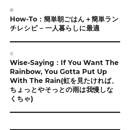
投
前
稿
How-To：簡単朝ごはん＋簡単ラン
前
の
チレシピ – 一人暮らしに最適
ナ
投
ビ
稿:
ゲ
次
Wise-Saying：If You Want The
次
ー
の
Rainbow, You Gotta Put Up
シ
投
With The Rain(虹を見たければ、
稿:
ョ
ちょっとやそっとの雨は我慢しな
くちゃ)
ン