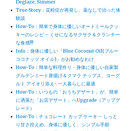
Deglaze, Simmer
True-Story：花粉症が再発し、薬なしで治った体
験談
How-To：簡単で身体に優しいオートミールクッ
キーのレシピ – くせになるサクサク＆クランチー
な食感!!!
Info：身体に優しい「Blue Coconut Oil(ブルー
ココナッツ オイル)」がお勧めなわけ
How-To：簡単な料理作り・身体に優しい自家製
グルテンミート唐揚げ＆クマラ チップス、ヨーグ
ルト アイオリ添え- 一人暮らしに最適
How-To：いつもの「おうちデザート」が、簡単
に洒落た「お店デザート」へUpgrade（アップグ
レード）
How-To：チョコレート カップ ケーキ – しっと
り甘さ控えめ、身体に優しく、シンプル手順