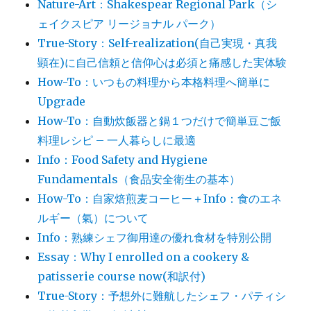
Nature-Art：Shakespear Regional Park（シ
ェイクスピア リージョナル パーク）
True-Story：Self-realization(自己実現・真我
顕在)に自己信頼と信仰心は必須と痛感した実体験
How-To：いつもの料理から本格料理へ簡単に
Upgrade
How-To：自動炊飯器と鍋１つだけで簡単豆ご飯
料理レシピ – 一人暮らしに最適
Info：Food Safety and Hygiene
Fundamentals（食品安全衛生の基本）
How-To：自家焙煎麦コーヒー＋Info：食のエネ
ルギー（氣）について
Info：熟練シェフ御用達の優れ食材を特別公開
Essay：Why I enrolled on a cookery &
patisserie course now(和訳付)
True-Story：予想外に難航したシェフ・パティシ