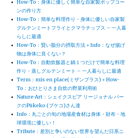
How-To：身体に優しく簡単な自家製ポップコー
ンの作り方
How-To：簡単な料理作り・身体に優しい自家製
グルテンミートフライとクマラチップス – 一人暮
らしに最適
How-To：賢い脂分の摂取方法＋Info：なぜ揚げ
物は身体に良くない？
How-To：自動炊飯器と鍋１つだけで簡単な料理
作り・蒸しグルテンミート – 一人暮らしに最適
Term：mis en place(ミザンプラス)＋How-
To：おひとりさま自炊の野菜利用術
Nature-Art：シェイクスピア リージョナル パー
クのPūkeko (プケコ)さん達
Info：丸ごとの旬の地場産食材は身体・財布・地
球環境に優しい！
Tribute：差別と争いのない世界を望んだ日系ニ