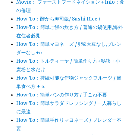
Movie： ファーストフードネイション＋Info：食
の倫理
How-To：酢から寿司飯/ Sushi Rice /
How-To：簡単ご飯の炊き方 / 普通の鍋使用,海外
在住者必見!
How-To：簡単マヨネーズ / 卵&大豆なし,ブレン
ダーなし+α
How-To：トルティーヤ / 簡単作り方+秘訣・小
麦粉と水だけ
How-To：持続可能な作物ジャックフルーツ / 簡
単食べ方 + α
How-To：簡単パンの作り方 / 手ごね不要
How-To：簡単サラダドレッシング / 一人暮らし
に最適
How-To：簡単手作りマヨネーズ / ブレンダー不
要