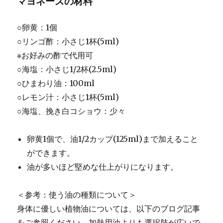
マヨネーズの材料
○卵黄：1個
○リンゴ酢：小さじ1杯(5ml)
※お好みの酢で代用可
○海塩：小さじ1/2杯(2.5ml)
○ひまわり油：100ml
○レモン汁：小さじ1杯(5ml)
○海塩、挽き白コショウ：少々
卵黄1個で、油1/2カップ(125ml)まで加えること
ができます。
油が多いほど堅めな仕上がりになります。
＜参考：使う油の種類について＞
身体に優しい植物油については、以下のブログ記事
をご参照ください。加熱用油よりも選択肢が広いで