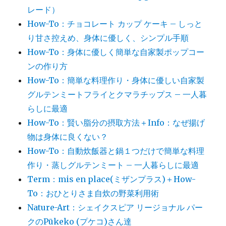
レード）
How-To：チョコレート カップ ケーキ – しっと
り甘さ控えめ、身体に優しく、シンプル手順
How-To：身体に優しく簡単な自家製ポップコー
ンの作り方
How-To：簡単な料理作り・身体に優しい自家製
グルテンミートフライとクマラチップス – 一人暮
らしに最適
How-To：賢い脂分の摂取方法＋Info：なぜ揚げ
物は身体に良くない？
How-To：自動炊飯器と鍋１つだけで簡単な料理
作り・蒸しグルテンミート – 一人暮らしに最適
Term：mis en place(ミザンプラス)＋How-
To：おひとりさま自炊の野菜利用術
Nature-Art：シェイクスピア リージョナル パー
クのPūkeko (プケコ)さん達