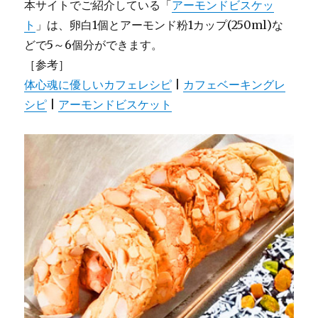
本サイトでご紹介している「
アーモンドビスケッ
ト
」は、卵白1個とアーモンド粉1カップ(250ml)な
どで5～6個分ができます。
［参考］
体心魂に優しいカフェレシピ
|
カフェベーキングレ
シピ
|
アーモンドビスケット