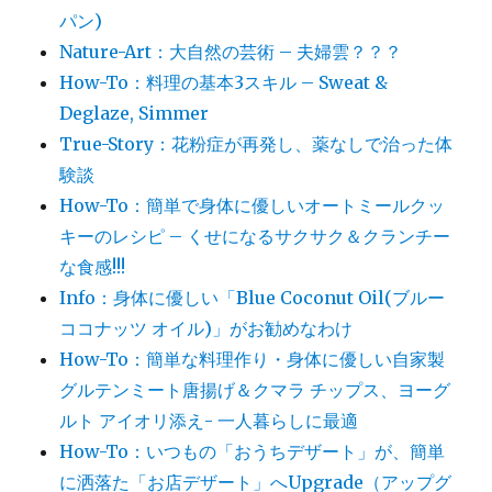
パン)
Nature-Art：大自然の芸術 – 夫婦雲？？？
How-To：料理の基本3スキル – Sweat &
Deglaze, Simmer
True-Story：花粉症が再発し、薬なしで治った体
験談
How-To：簡単で身体に優しいオートミールクッ
キーのレシピ – くせになるサクサク＆クランチー
な食感!!!
Info：身体に優しい「Blue Coconut Oil(ブルー
ココナッツ オイル)」がお勧めなわけ
How-To：簡単な料理作り・身体に優しい自家製
グルテンミート唐揚げ＆クマラ チップス、ヨーグ
ルト アイオリ添え- 一人暮らしに最適
How-To：いつもの「おうちデザート」が、簡単
に洒落た「お店デザート」へUpgrade（アップグ