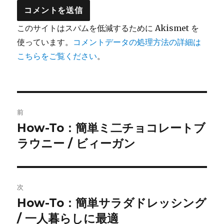
このサイトはスパムを低減するために Akismet を
使っています。
コメントデータの処理方法の詳細は
こちらをご覧ください
。
投
前
稿
How-To：簡単ミ二チョコレートブ
前
の
ラウニー / ビィーガン
ナ
投
ビ
稿:
ゲ
次
How-To：簡単サラダドレッシング
次
ー
の
/ 一人暮らしに最適