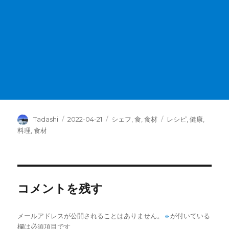
投
投
カ
タ
Tadashi
2022-04-21
シェフ
,
食
,
食材
レシピ
,
健康
,
稿
稿
テ
グ
料理
,
食材
者
日:
ゴ
リ
ー
コメントを残す
メールアドレスが公開されることはありません。
※
が付いている
欄は必須項目です