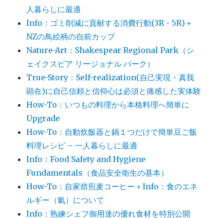
人暮らしに最適
Info：ゴミ削減に貢献する消費行動(3R・5R)＋
NZの鳥絵柄の自前カップ
Nature-Art：Shakespear Regional Park（シ
ェイクスピア リージョナル パーク）
True-Story：Self-realization(自己実現・真我
顕在)に自己信頼と信仰心は必須と痛感した実体験
How-To：いつもの料理から本格料理へ簡単に
Upgrade
How-To：自動炊飯器と鍋１つだけで簡単豆ご飯
料理レシピ – 一人暮らしに最適
Info：Food Safety and Hygiene
Fundamentals（食品安全衛生の基本）
How-To：自家焙煎麦コーヒー＋Info：食のエネ
ルギー（氣）について
Info：熟練シェフ御用達の優れ食材を特別公開