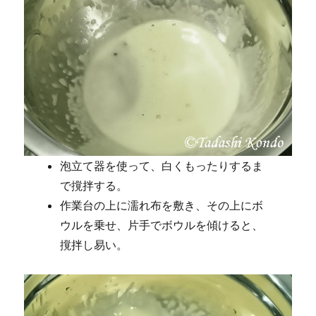
泡立て器を使って、白くもったりするま
で撹拌する。
作業台の上に濡れ布を敷き、その上にボ
ウルを乗せ、片手でボウルを傾けると、
撹拌し易い。