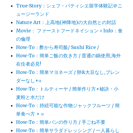
True-Story：シェフ・パティシエ留学体験記＠ニ
ュージーランド
Nature Art：上高地(神降地)の大自然との対話
Movie： ファーストフードネイション＋Info：食
の倫理
How-To：酢から寿司飯/ Sushi Rice /
How-To：簡単ご飯の炊き方 / 普通の鍋使用,海外
在住者必見!
How-To：簡単マヨネーズ / 卵&大豆なし,ブレン
ダーなし+α
How-To：トルティーヤ / 簡単作り方+秘訣・小
麦粉と水だけ
How-To：持続可能な作物ジャックフルーツ / 簡
単食べ方 + α
How-To：簡単パンの作り方 / 手ごね不要
How-To：簡単サラダドレッシング / 一人暮らし