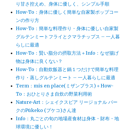
り甘さ控えめ、身体に優しく、シンプル手順
How-To：身体に優しく簡単な自家製ポップコー
ンの作り方
How-To：簡単な料理作り・身体に優しい自家製
グルテンミートフライとクマラチップス – 一人暮
らしに最適
How-To：賢い脂分の摂取方法＋Info：なぜ揚げ
物は身体に良くない？
How-To：自動炊飯器と鍋１つだけで簡単な料理
作り・蒸しグルテンミート – 一人暮らしに最適
Term：mis en place(ミザンプラス)＋How-
To：おひとりさま自炊の野菜利用術
Nature-Art：シェイクスピア リージョナル パー
クのPūkeko (プケコ)さん達
Info：丸ごとの旬の地場産食材は身体・財布・地
球環境に優しい！