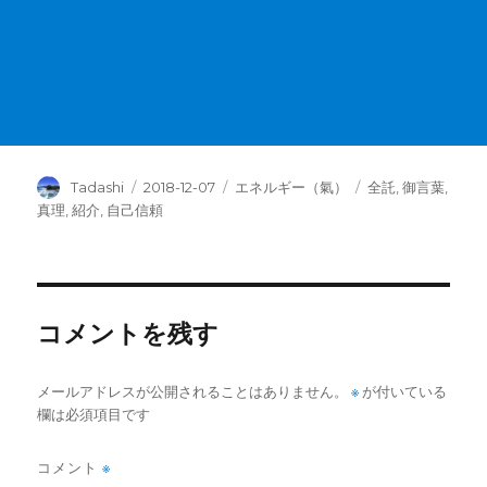
投
投
カ
タ
Tadashi
2018-12-07
エネルギー（氣）
全託
,
御言葉
,
稿
稿
テ
グ
真理
,
紹介
,
自己信頼
者
日:
ゴ
リ
ー
コメントを残す
メールアドレスが公開されることはありません。
※
が付いている
欄は必須項目です
コメント
※