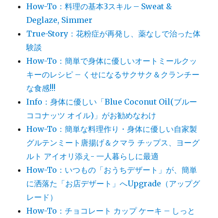
How-To：料理の基本3スキル – Sweat &
Deglaze, Simmer
True-Story：花粉症が再発し、薬なしで治った体
験談
How-To：簡単で身体に優しいオートミールクッ
キーのレシピ – くせになるサクサク＆クランチー
な食感!!!
Info：身体に優しい「Blue Coconut Oil(ブルー
ココナッツ オイル)」がお勧めなわけ
How-To：簡単な料理作り・身体に優しい自家製
グルテンミート唐揚げ＆クマラ チップス、ヨーグ
ルト アイオリ添え- 一人暮らしに最適
How-To：いつもの「おうちデザート」が、簡単
に洒落た「お店デザート」へUpgrade（アップグ
レード）
How-To：チョコレート カップ ケーキ – しっと