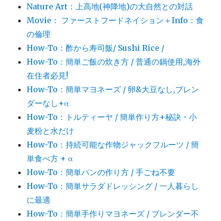
Nature Art：上高地(神降地)の大自然との対話
Movie： ファーストフードネイション＋Info：食
の倫理
How-To：酢から寿司飯/ Sushi Rice /
How-To：簡単ご飯の炊き方 / 普通の鍋使用,海外
在住者必見!
How-To：簡単マヨネーズ / 卵&大豆なし,ブレン
ダーなし+α
How-To：トルティーヤ / 簡単作り方+秘訣・小
麦粉と水だけ
How-To：持続可能な作物ジャックフルーツ / 簡
単食べ方 + α
How-To：簡単パンの作り方 / 手ごね不要
How-To：簡単サラダドレッシング / 一人暮らし
に最適
How-To：簡単手作りマヨネーズ / ブレンダー不