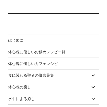
はじめに
体心魂に優しいお勧めレシピ一覧
体心魂に優しいカフェレシピ
サ
食に関わる聖者の御言葉集
ブ
メ
ニ
サ
体心魂の癒し
ュ
ブ
ー
メ
を
ニ
サ
水中による癒し
展
ュ
ブ
開
ー
メ