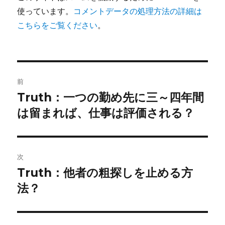
使っています。
コメントデータの処理方法の詳細は
こちらをご覧ください
。
投
前
稿
Truth：一つの勤め先に三～四年間
前
の
は留まれば、仕事は評価される？
ナ
投
ビ
稿:
ゲ
次
Truth：他者の粗探しを止める方
次
ー
の
法？
シ
投
稿:
ョ