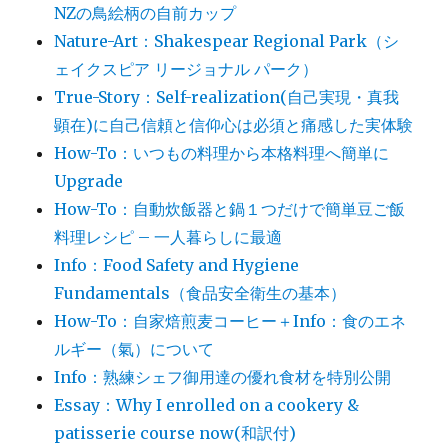
NZの鳥絵柄の自前カップ
Nature-Art：Shakespear Regional Park（シ
ェイクスピア リージョナル パーク）
True-Story：Self-realization(自己実現・真我
顕在)に自己信頼と信仰心は必須と痛感した実体験
How-To：いつもの料理から本格料理へ簡単に
Upgrade
How-To：自動炊飯器と鍋１つだけで簡単豆ご飯
料理レシピ – 一人暮らしに最適
Info：Food Safety and Hygiene
Fundamentals（食品安全衛生の基本）
How-To：自家焙煎麦コーヒー＋Info：食のエネ
ルギー（氣）について
Info：熟練シェフ御用達の優れ食材を特別公開
Essay：Why I enrolled on a cookery &
patisserie course now(和訳付)