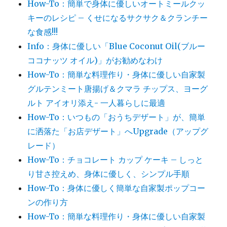
How-To：簡単で身体に優しいオートミールクッ
キーのレシピ – くせになるサクサク＆クランチー
な食感!!!
Info：身体に優しい「Blue Coconut Oil(ブルー
ココナッツ オイル)」がお勧めなわけ
How-To：簡単な料理作り・身体に優しい自家製
グルテンミート唐揚げ＆クマラ チップス、ヨーグ
ルト アイオリ添え- 一人暮らしに最適
How-To：いつもの「おうちデザート」が、簡単
に洒落た「お店デザート」へUpgrade（アップグ
レード）
How-To：チョコレート カップ ケーキ – しっと
り甘さ控えめ、身体に優しく、シンプル手順
How-To：身体に優しく簡単な自家製ポップコー
ンの作り方
How-To：簡単な料理作り・身体に優しい自家製