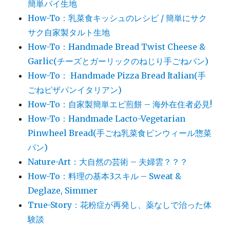
簡単パイ生地
How-To：乳菜食キッシュのレシピ / 簡単にサク
サク自家製タルト生地
How-To：Handmade Bread Twist Cheese &
Garlic(チーズとガーリックのねじり手ごねパン)
How-To： Handmade Pizza Bread Italian(手
ごねピザパンイタリアン)
How-To：自家製簡単エビ煎餅 – 海外在住者必見!
How-To：Handmade Lacto-Vegetarian
Pinwheel Bread(手ごね乳菜食ピンウィール惣菜
パン)
Nature-Art：大自然の芸術 – 夫婦雲？？？
How-To：料理の基本3スキル – Sweat &
Deglaze, Simmer
True-Story：花粉症が再発し、薬なしで治った体
験談