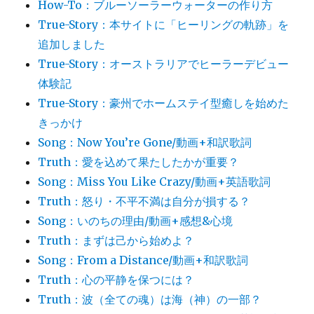
How-To：ブルーソーラーウォーターの作り方
True-Story：本サイトに「ヒーリングの軌跡」を
追加しました
True-Story：オーストラリアでヒーラーデビュー
体験記
True-Story：豪州でホームステイ型癒しを始めた
きっかけ
Song：Now You’re Gone/動画+和訳歌詞
Truth：愛を込めて果たしたかが重要？
Song：Miss You Like Crazy/動画+英語歌詞
Truth：怒り・不平不満は自分が損する？
Song：いのちの理由/動画+感想&心境
Truth：まずは己から始めよ？
Song：From a Distance/動画+和訳歌詞
Truth：心の平静を保つには？
Truth：波（全ての魂）は海（神）の一部？