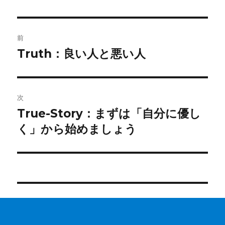
投
前
稿
Truth：良い人と悪い人
前
の
ナ
投
ビ
稿:
次
ゲ
True-Story：まずは「自分に優し
次
の
く」から始めましょう
ー
投
シ
稿:
ョ
ン