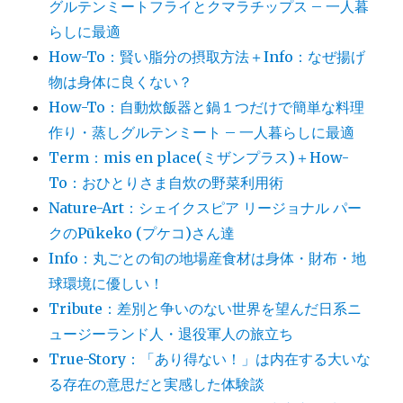
グルテンミートフライとクマラチップス – 一人暮
らしに最適
How-To：賢い脂分の摂取方法＋Info：なぜ揚げ
物は身体に良くない？
How-To：自動炊飯器と鍋１つだけで簡単な料理
作り・蒸しグルテンミート – 一人暮らしに最適
Term：mis en place(ミザンプラス)＋How-
To：おひとりさま自炊の野菜利用術
Nature-Art：シェイクスピア リージョナル パー
クのPūkeko (プケコ)さん達
Info：丸ごとの旬の地場産食材は身体・財布・地
球環境に優しい！
Tribute：差別と争いのない世界を望んだ日系ニ
ュージーランド人・退役軍人の旅立ち
True-Story：「あり得ない！」は内在する大いな
る存在の意思だと実感した体験談