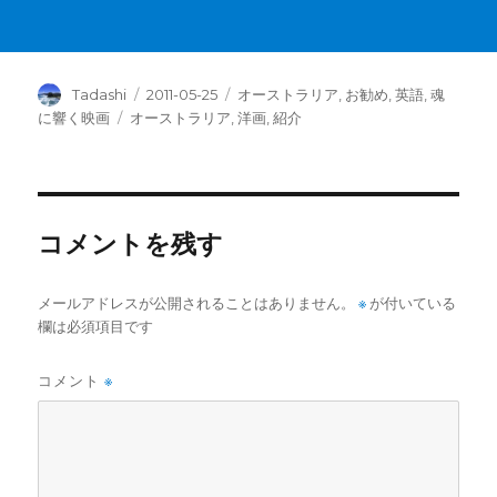
投
投
カ
Tadashi
2011-05-25
オーストラリア
,
お勧め
,
英語
,
魂
稿
稿
テ
タ
に響く映画
オーストラリア
,
洋画
,
紹介
者
日:
ゴ
グ
リ
ー
コメントを残す
メールアドレスが公開されることはありません。
※
が付いている
欄は必須項目です
コメント
※