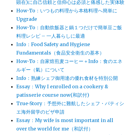
顕在)に自己信頼と信仰心は必須と痛感した実体験
How-To：いつもの料理から本格料理へ簡単に
Upgrade
How-To：自動炊飯器と鍋１つだけで簡単豆ご飯
料理レシピ – 一人暮らしに最適
Info：Food Safety and Hygiene
Fundamentals（食品安全衛生の基本）
How-To：自家焙煎麦コーヒー＋Info：食のエネ
ルギー（氣）について
Info：熟練シェフ御用達の優れ食材を特別公開
Essay：Why I enrolled on a cookery &
patisserie course now(和訳付)
True-Story：予想外に難航したシェフ・パティシ
エ海外留学のビザ申請
Essay：My wife is most important in all
over the world for me（和訳付）