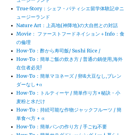
ュージーランド
True-Story：シェフ・パティシエ留学体験記＠ニ
ュージーランド
Nature Art：上高地(神降地)の大自然との対話
Movie： ファーストフードネイション＋Info：食
の倫理
How-To：酢から寿司飯/ Sushi Rice /
How-To：簡単ご飯の炊き方 / 普通の鍋使用,海外
在住者必見!
How-To：簡単マヨネーズ / 卵&大豆なし,ブレン
ダーなし+α
How-To：トルティーヤ / 簡単作り方+秘訣・小
麦粉と水だけ
How-To：持続可能な作物ジャックフルーツ / 簡
単食べ方 + α
How-To：簡単パンの作り方 / 手ごね不要