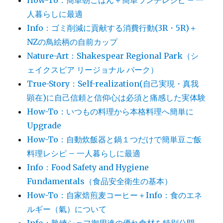
How-To：簡単朝ごはん＋簡単ランチレシピ – 一
人暮らしに最適
Info：ゴミ削減に貢献する消費行動(3R・5R)＋
NZの鳥絵柄の自前カップ
Nature-Art：Shakespear Regional Park（シ
ェイクスピア リージョナル パーク）
True-Story：Self-realization(自己実現・真我
顕在)に自己信頼と信仰心は必須と痛感した実体験
How-To：いつもの料理から本格料理へ簡単に
Upgrade
How-To：自動炊飯器と鍋１つだけで簡単豆ご飯
料理レシピ – 一人暮らしに最適
Info：Food Safety and Hygiene
Fundamentals（食品安全衛生の基本）
How-To：自家焙煎麦コーヒー＋Info：食のエネ
ルギー（氣）について