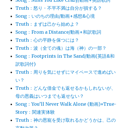
Song：Miss You Like Crazy/動画+英語歌詞
Truth：怒り・不平不満は自分が損する？
Song：いのちの理由/動画+感想&心境
Truth：まずは己から始めよ？
Song：From a Distance/動画+和訳歌詞
Truth：心の平静を保つには？
Truth：波（全ての魂）は海（神）の一部？
Song：Footprints in The Sand/動画(英語&和
訳歌詞付)
Truth：周りを気にせずにマイペースで進めばい
い？
Truth：どんな借金でも返せるかもしれないが、
母の恩義はいつまでも返せない？
Song：You’ll Never Walk Alone (動画)+True-
Story：関連実体験
Truth：神の恩寵を受け取れるかどうかは、己の