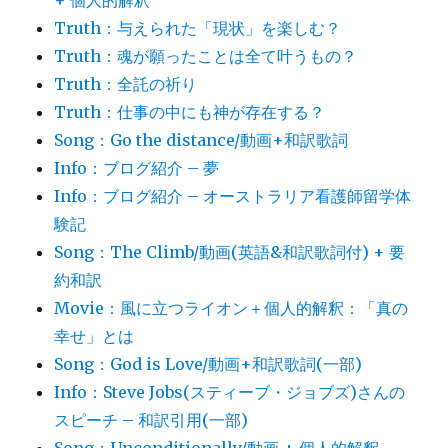
+ 個人的解釈
Truth：与えられた「現状」を楽しむ？
Truth：魂が願ったことは全て叶うもの？
Truth：全託の祈り
Truth：仕事の中にも神が存在する？
Song：Go the distance/動画+和訳歌詞
Info：ブログ紹介 – 夢
Info：ブログ紹介 – オーストラリア看護師留学体
験記
Song：The Climb/動画(英語&和訳歌詞付) + 要
約和訳
Movie：風に立つライオン＋個人的解釈：「真の
幸せ」とは
Song：God is Love/動画+和訳歌詞(一部)
Info：Steve Jobs(スティーブ・ジョブズ)さんの
スピーチ – 和訳引用(一部)