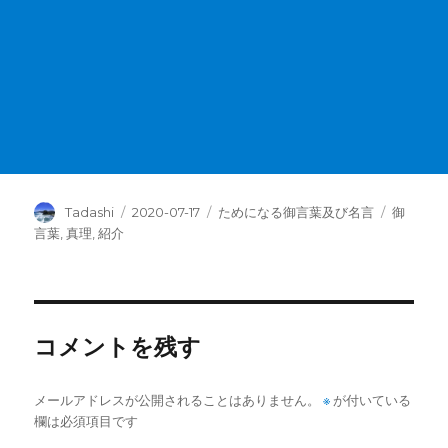
投
投
カ
タ
Tadashi
2020-07-17
ためになる御言葉及び名言
御
稿
稿
テ
グ
言葉
,
真理
,
紹介
者
日:
ゴ
リ
ー
コメントを残す
メールアドレスが公開されることはありません。
※
が付いている
欄は必須項目です