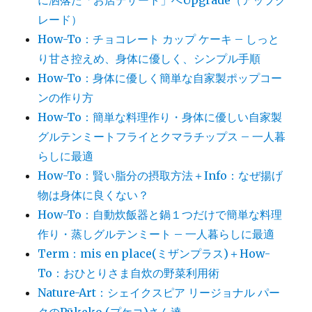
に洒落た「お店デザート」へUpgrade（アップグ
レード）
How-To：チョコレート カップ ケーキ – しっと
り甘さ控えめ、身体に優しく、シンプル手順
How-To：身体に優しく簡単な自家製ポップコー
ンの作り方
How-To：簡単な料理作り・身体に優しい自家製
グルテンミートフライとクマラチップス – 一人暮
らしに最適
How-To：賢い脂分の摂取方法＋Info：なぜ揚げ
物は身体に良くない？
How-To：自動炊飯器と鍋１つだけで簡単な料理
作り・蒸しグルテンミート – 一人暮らしに最適
Term：mis en place(ミザンプラス)＋How-
To：おひとりさま自炊の野菜利用術
Nature-Art：シェイクスピア リージョナル パー