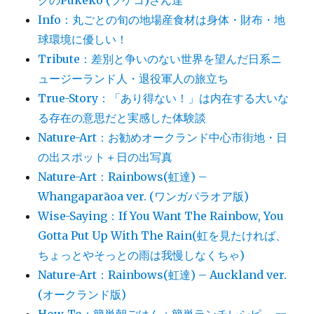
クのPūkeko (プケコ)さん達
Info：丸ごとの旬の地場産食材は身体・財布・地
球環境に優しい！
Tribute：差別と争いのない世界を望んだ日系ニ
ュージーランド人・退役軍人の旅立ち
True-Story：「あり得ない！」は内在する大いな
る存在の意思だと実感した体験談
Nature-Art：お勧めオークランド中心市街地・日
の出スポット＋日の出写真
Nature-Art：Rainbows(虹達) –
Whangaparāoa ver. (ワンガパラオア版)
Wise-Saying：If You Want The Rainbow, You
Gotta Put Up With The Rain(虹を見たければ、
ちょっとやそっとの雨は我慢しなくちゃ)
Nature-Art：Rainbows(虹達) – Auckland ver.
(オークランド版)