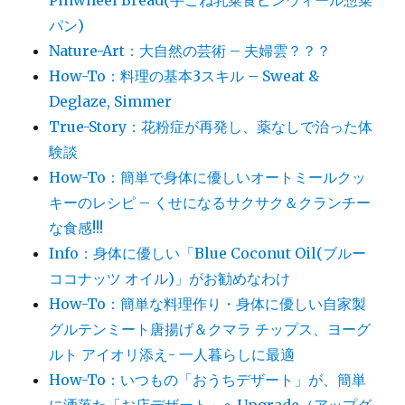
Pinwheel Bread(手ごね乳菜食ピンウィール惣菜
パン)
Nature-Art：大自然の芸術 – 夫婦雲？？？
How-To：料理の基本3スキル – Sweat &
Deglaze, Simmer
True-Story：花粉症が再発し、薬なしで治った体
験談
How-To：簡単で身体に優しいオートミールクッ
キーのレシピ – くせになるサクサク＆クランチー
な食感!!!
Info：身体に優しい「Blue Coconut Oil(ブルー
ココナッツ オイル)」がお勧めなわけ
How-To：簡単な料理作り・身体に優しい自家製
グルテンミート唐揚げ＆クマラ チップス、ヨーグ
ルト アイオリ添え- 一人暮らしに最適
How-To：いつもの「おうちデザート」が、簡単