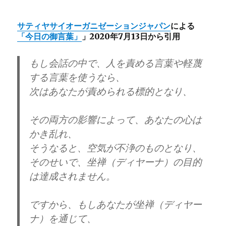
サティヤサイオーガニゼーションジャパン
による
「今日の御言葉」
」2020年7月13日から引用
もし会話の中で、⼈を責める⾔葉や軽蔑
する⾔葉を使うなら、
次はあなたが責められる標的となり、
その両⽅の影響によって、あなたの⼼は
かき乱れ、
そうなると、空気が不浄のものとなり、
そのせいで、坐禅（ディヤーナ）の⽬的
は達成されません。
ですから、もしあなたが坐禅（ディヤー
ナ）を通じて、