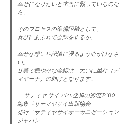
幸せになりたいと本当に願っているのな
ら、
そのプロセスの準備段階として、
喜びにあふれて会話をするか、
幸せな想いや記憶に浸るよう⼼がけなさ
い。
⽢美で穏やかな会話は、⼤いに坐禅（デ
ィヤーナ）の助けとなります。
― サティヤ サイ ババ 坐禅の源流 P100
編集︓サティヤサイ出版協会
発行︓サティヤサイオーガニゼーション
ジャパン