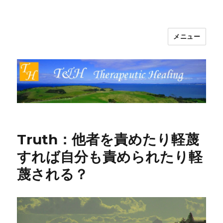
メニュー
T&H Therapeutic Healing
Truth：他者を責めたり軽蔑
すれば自分も責められたり軽
蔑される？