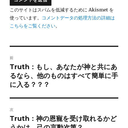
このサイトはスパムを低減するために Akismet を
使っています。
コメントデータの処理方法の詳細は
こちらをご覧ください
。
投
前
稿
Truth：もし、あなたが神と共にあ
前
の
るなら、他のものはすべて簡単に手
ナ
投
に入る？？？
ビ
稿:
ゲ
次
ー
Truth：神の恩寵を受け取れるかど
次
シ
の
うかは、己の言動次第？