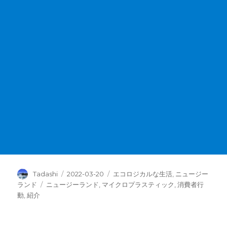
投
投
カ
Tadashi
2022-03-20
エコロジカルな生活
,
ニュージー
稿
稿
テ
タ
ランド
ニュージーランド
,
マイクロプラスティック
,
消費者行
者
日:
ゴ
グ
動
,
紹介
リ
ー