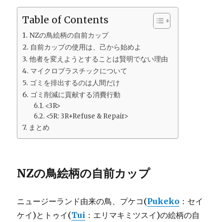
Table of Contents
NZの鳥絵柄の自前カップ
自前カップの使用は、己から始めよ
他者を変えようとすることは賢明でない理由
マイクロプラスチックについて
ゴミを排出するのは人間だけ
ゴミ削減に貢献する消費行動
<3R>
<5R: 3R+Refuse & Repair>
まとめ
NZの鳥絵柄の自前カップ
ニュージーランド由来の鳥、プケコ(
Pukeko
：セイ
ケイ)とトゥイ(
Tui
：エリマキミツスイ)の絵柄の自