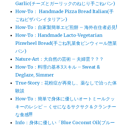
Garlic(チーズとガーリックのねじり手ごねパン)
How-To： Handmade Pizza Bread Italian(手
ごねピザパンイタリアン)
How-To：自家製簡単エビ煎餅 – 海外在住者必見!
How-To：Handmade Lacto-Vegetarian
Pinwheel Bread(手ごね乳菜食ピンウィール惣菜
パン)
Nature-Art：大自然の芸術 – 夫婦雲？？？
How-To：料理の基本3スキル – Sweat &
Deglaze, Simmer
True-Story：花粉症が再発し、薬なしで治った体
験談
How-To：簡単で身体に優しいオートミールクッ
キーのレシピ – くせになるサクサク＆クランチー
な食感!!!
Info：身体に優しい「Blue Coconut Oil(ブルー