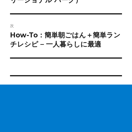
ビ
稿:
ゲ
次
ー
How-To：簡単朝ごはん＋簡単ラン
次
シ
の
チレシピ – 一人暮らしに最適
投
ョ
稿:
ン