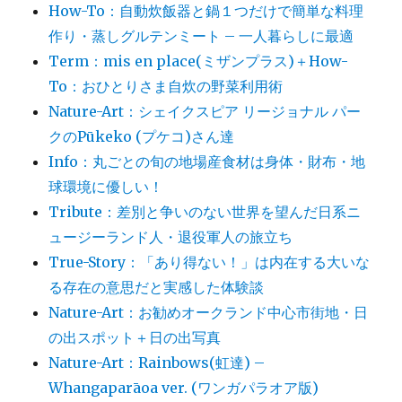
How-To：自動炊飯器と鍋１つだけで簡単な料理
作り・蒸しグルテンミート – 一人暮らしに最適
Term：mis en place(ミザンプラス)＋How-
To：おひとりさま自炊の野菜利用術
Nature-Art：シェイクスピア リージョナル パー
クのPūkeko (プケコ)さん達
Info：丸ごとの旬の地場産食材は身体・財布・地
球環境に優しい！
Tribute：差別と争いのない世界を望んだ日系ニ
ュージーランド人・退役軍人の旅立ち
True-Story：「あり得ない！」は内在する大いな
る存在の意思だと実感した体験談
Nature-Art：お勧めオークランド中心市街地・日
の出スポット＋日の出写真
Nature-Art：Rainbows(虹達) –
Whangaparāoa ver. (ワンガパラオア版)