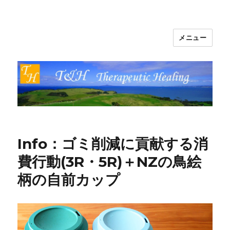
メニュー
T&H Therapeutic Healing
Info：ゴミ削減に貢献する消
費行動(3R・5R)＋NZの鳥絵
柄の自前カップ