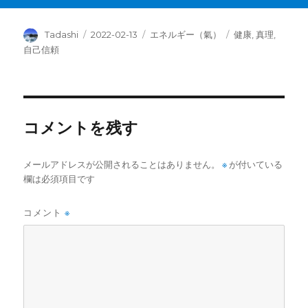
投
投
カ
タ
Tadashi
2022-02-13
エネルギー（氣）
健康
,
真理
,
稿
稿
テ
グ
自己信頼
者
日:
ゴ
リ
ー
コメントを残す
メールアドレスが公開されることはありません。
※
が付いている
欄は必須項目です
コメント
※