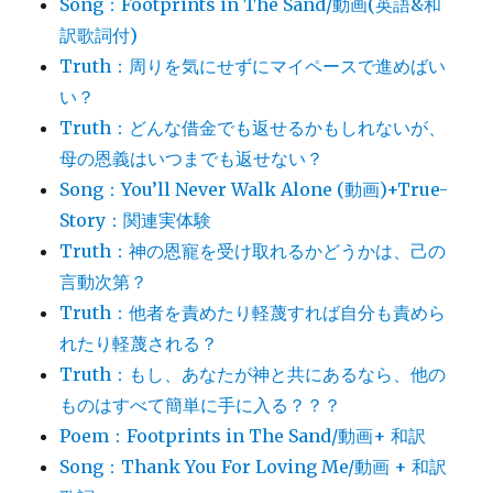
Song：Footprints in The Sand/動画(英語&和
訳歌詞付)
Truth：周りを気にせずにマイペースで進めばい
い？
Truth：どんな借金でも返せるかもしれないが、
母の恩義はいつまでも返せない？
Song：You’ll Never Walk Alone (動画)+True-
Story：関連実体験
Truth：神の恩寵を受け取れるかどうかは、己の
言動次第？
Truth：他者を責めたり軽蔑すれば自分も責めら
れたり軽蔑される？
Truth：もし、あなたが神と共にあるなら、他の
ものはすべて簡単に手に入る？？？
Poem：Footprints in The Sand/動画+ 和訳
Song：Thank You For Loving Me/動画 + 和訳