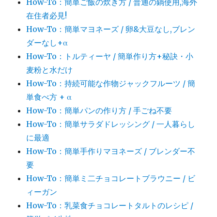
How-To：簡単ご飯の炊き方 / 普通の鍋使用,海外
在住者必見!
How-To：簡単マヨネーズ / 卵&大豆なし,ブレン
ダーなし+α
How-To：トルティーヤ / 簡単作り方+秘訣・小
麦粉と水だけ
How-To：持続可能な作物ジャックフルーツ / 簡
単食べ方 + α
How-To：簡単パンの作り方 / 手ごね不要
How-To：簡単サラダドレッシング / 一人暮らし
に最適
How-To：簡単手作りマヨネーズ / ブレンダー不
要
How-To：簡単ミ二チョコレートブラウニー / ビ
ィーガン
How-To：乳菜食チョコレートタルトのレシピ /