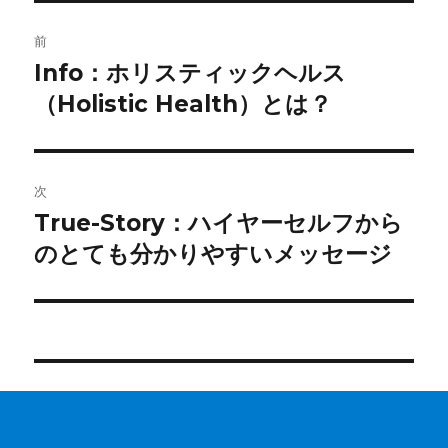
投
前
稿
Info：ホリスティックヘルス
前
の
（Holistic Health）とは？
ナ
投
ビ
稿:
ゲ
次
True-Story：ハイヤーセルフから
次
ー
の
のとても分かりやすいメッセージ
シ
投
稿:
ョ
ン