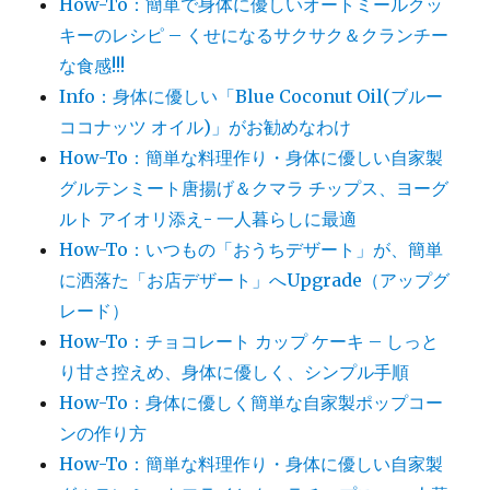
How-To：簡単で身体に優しいオートミールクッ
キーのレシピ – くせになるサクサク＆クランチー
な食感!!!
Info：身体に優しい「Blue Coconut Oil(ブルー
ココナッツ オイル)」がお勧めなわけ
How-To：簡単な料理作り・身体に優しい自家製
グルテンミート唐揚げ＆クマラ チップス、ヨーグ
ルト アイオリ添え- 一人暮らしに最適
How-To：いつもの「おうちデザート」が、簡単
に洒落た「お店デザート」へUpgrade（アップグ
レード）
How-To：チョコレート カップ ケーキ – しっと
り甘さ控えめ、身体に優しく、シンプル手順
How-To：身体に優しく簡単な自家製ポップコー
ンの作り方
How-To：簡単な料理作り・身体に優しい自家製