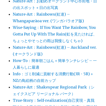
Nature-Art：お勧めオークランド中心市街地・日
の出スポット＋日の出写真
Nature-Art：Rainbows(虹達) –
Whangaparāoa ver. (ワンガパラオア版)
Wise-Saying：If You Want The Rainbow, You
Gotta Put Up With The Rain(虹を見たければ、
ちょっとやそっとの雨は我慢しなくちゃ)
Nature-Art：Rainbows(虹達) – Auckland ver.
(オークランド版)
How-To：簡単朝ごはん＋簡単ランチレシピ – 一
人暮らしに最適
Info：ゴミ削減に貢献する消費行動(3R・5R)＋
NZの鳥絵柄の自前カップ
Nature-Art：Shakespear Regional Park（シ
ェイクスピア リージョナル パーク）
True-Story：Self-realization(自己実現・真我