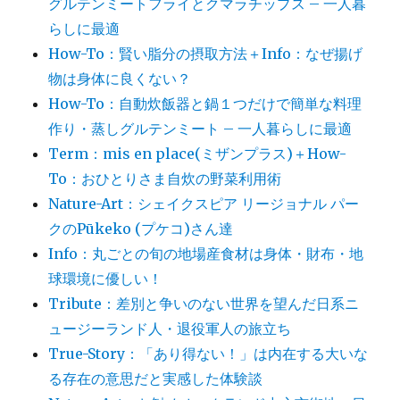
グルテンミートフライとクマラチップス – 一人暮
らしに最適
How-To：賢い脂分の摂取方法＋Info：なぜ揚げ
物は身体に良くない？
How-To：自動炊飯器と鍋１つだけで簡単な料理
作り・蒸しグルテンミート – 一人暮らしに最適
Term：mis en place(ミザンプラス)＋How-
To：おひとりさま自炊の野菜利用術
Nature-Art：シェイクスピア リージョナル パー
クのPūkeko (プケコ)さん達
Info：丸ごとの旬の地場産食材は身体・財布・地
球環境に優しい！
Tribute：差別と争いのない世界を望んだ日系ニ
ュージーランド人・退役軍人の旅立ち
True-Story：「あり得ない！」は内在する大いな
る存在の意思だと実感した体験談