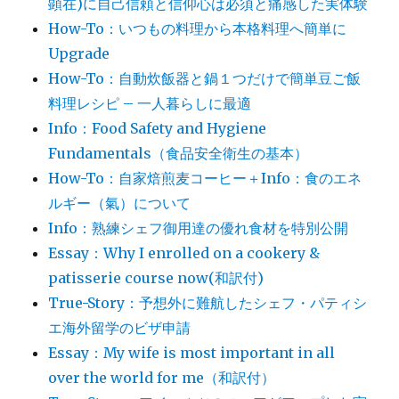
顕在)に自己信頼と信仰心は必須と痛感した実体験
How-To：いつもの料理から本格料理へ簡単に
Upgrade
How-To：自動炊飯器と鍋１つだけで簡単豆ご飯
料理レシピ – 一人暮らしに最適
Info：Food Safety and Hygiene
Fundamentals（食品安全衛生の基本）
How-To：自家焙煎麦コーヒー＋Info：食のエネ
ルギー（氣）について
Info：熟練シェフ御用達の優れ食材を特別公開
Essay：Why I enrolled on a cookery &
patisserie course now(和訳付)
True-Story：予想外に難航したシェフ・パティシ
エ海外留学のビザ申請
Essay：My wife is most important in all
over the world for me（和訳付）