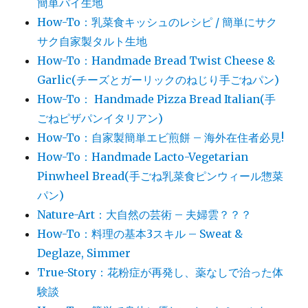
簡単パイ生地
How-To：乳菜食キッシュのレシピ / 簡単にサク
サク自家製タルト生地
How-To：Handmade Bread Twist Cheese &
Garlic(チーズとガーリックのねじり手ごねパン)
How-To： Handmade Pizza Bread Italian(手
ごねピザパンイタリアン)
How-To：自家製簡単エビ煎餅 – 海外在住者必見!
How-To：Handmade Lacto-Vegetarian
Pinwheel Bread(手ごね乳菜食ピンウィール惣菜
パン)
Nature-Art：大自然の芸術 – 夫婦雲？？？
How-To：料理の基本3スキル – Sweat &
Deglaze, Simmer
True-Story：花粉症が再発し、薬なしで治った体
験談