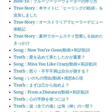
How-To：ブルーソーラーウォーターの作り方
True-Story：本サイトに「ヒーリングの軌跡」を
追加しました
True-Story：オーストラリアでヒーラーデビュー
体験記
True-Story：豪州でホームステイ型癒しを始めた
きっかけ
Song：Now You’re Gone/動画+和訳歌詞
Truth：愛を込めて果たしたかが重要？
Song：Miss You Like Crazy/動画+英語歌詞
Truth：怒り・不平不満は自分が損する？
Song：いのちの理由/動画+感想&心境
Truth：まずは己から始めよ？
Song：From a Distance/動画+和訳歌詞
Truth：心の平静を保つには？
Truth：波（全ての魂）は海（神）の一部？