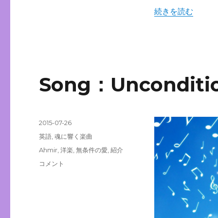
“Song：The C
続きを読む
Song：Uncondit
投
2015-07-26
稿
カ
英語
,
魂に響く楽曲
日:
テ
タ
Ahmir
,
洋楽
,
無条件の愛
,
紹介
ゴ
グ
Song：
コメント
リ
Unconditionally/
ー
動
画
+
個