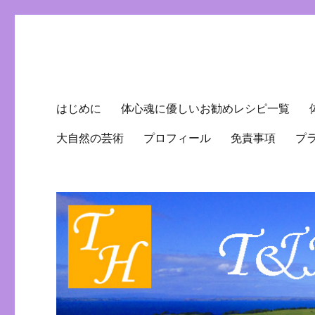
T&H Therapeutic Healing
ヒーラー・シェフ兼パティシエのブログ
はじめに
体心魂に優しいお勧めレシピ一覧
大自然の芸術
プロフィール
免責事項
プ