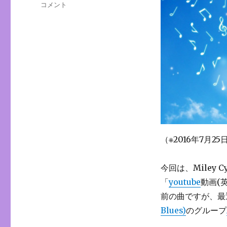
グ
Song：
コメント
リ
The
ー
Climb/
動
画
(英
語
&
和
訳
歌
詞
付)
（※2016年7月
+
要
約
今回は、Miley 
和
「
youtube
動画(
訳
前の曲ですが、最
に
Blues)
のグループ