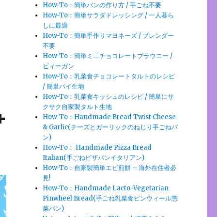
How-To：簡単パンの作り方 / 手ごね不要
How-To：簡単サラダドレッシング / 一人暮ら
しに最適
How-To：簡単手作りマヨネーズ / ブレンダー
不要
How-To：簡単ミ二チョコレートブラウニー /
ビィーガン
How-To：乳菜食チョコレートタルトのレシピ
/ 簡単パイ生地
How-To：乳菜食キッシュのレシピ / 簡単にサ
クサク自家製タルト生地
+
How-To：Handmade Bread Twist Cheese
& Garlic(チーズとガーリックのねじり手ごねパ
ン)
How-To： Handmade Pizza Bread
Italian(手ごねピザパンイタリアン)
How-To：自家製簡単エビ煎餅 – 海外在住者必
見!
How-To：Handmade Lacto-Vegetarian
Pinwheel Bread(手ごね乳菜食ピンウィール惣
菜パン)