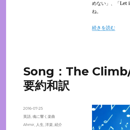
めない」、「Let
に
ね。
“Song：[Let it
続きを読む
Song：The Cli
要約和訳
投
2016-07-25
稿
カ
英語
,
魂に響く楽曲
日:
テ
タ
Ahmir
,
人生
,
洋楽
,
紹介
ゴ