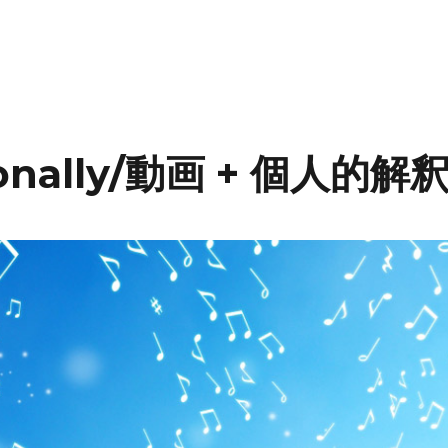
limb/動画(英語&和訳歌詞付) + 要約和訳” の
ionally/動画 + 個人的解