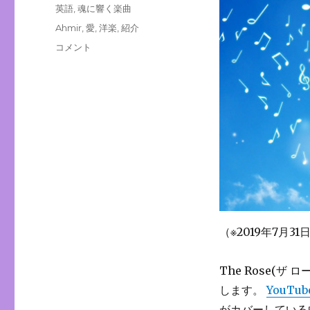
稿
カ
英語
,
魂に響く楽曲
日:
テ
タ
Ahmir
,
愛
,
洋楽
,
紹介
ゴ
グ
Song：
コメント
リ
The
ー
Rose/
動
画
&
歌
詞
和
訳
–
真
愛
（※2019年7月
の
歌
に
The Rose(ザ
します。
YouTub
がカバーしている