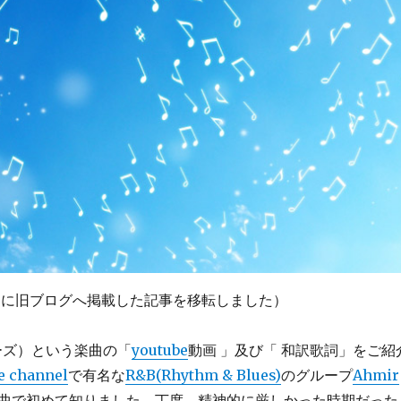
31日に旧ブログへ掲載した記事を移転しました）
 ローズ）という楽曲の「
youtube
動画 」及び「 和訳歌詞」をご紹
e channel
で有名な
R&B(Rhythm & Blues)
のグループ
Ahmir
曲で初めて知りました。丁度、精神的に厳しかった時期だった