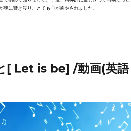
が魂に響き渡り、とても心が癒やされました。
ose/動画&歌詞和訳 – 真愛の歌” の
と[ Let is be] /動画(英語