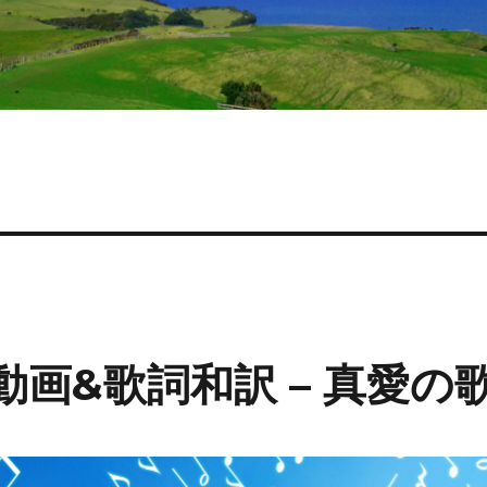
e/動画&歌詞和訳 – 真愛の