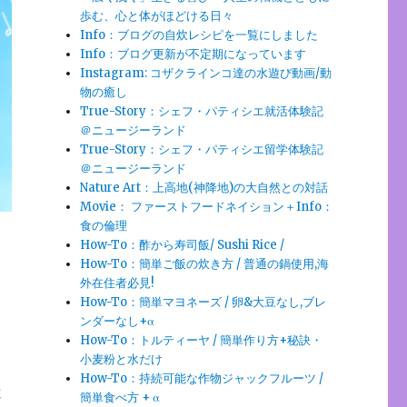
歩む、心と体がほどける日々
Info：ブログの自炊レシピを一覧にしました
Info：ブログ更新が不定期になっています
Instagram: コザクラインコ達の水遊び動画/動
物の癒し
True-Story：シェフ・パティシエ就活体験記
＠ニュージーランド
True-Story：シェフ・パティシエ留学体験記
＠ニュージーランド
Nature Art：上高地(神降地)の大自然との対話
Movie： ファーストフードネイション＋Info：
食の倫理
How-To：酢から寿司飯/ Sushi Rice /
How-To：簡単ご飯の炊き方 / 普通の鍋使用,海
外在住者必見!
How-To：簡単マヨネーズ / 卵&大豆なし,ブレ
ンダーなし+α
How-To：トルティーヤ / 簡単作り方+秘訣・
小麦粉と水だけ
How-To：持続可能な作物ジャックフルーツ /
と
簡単食べ方 + α