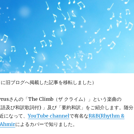
25日に旧ブログへ掲載した記事を移転しました）
Cyrusさんの「The Climb（ザ クライム）」という楽曲の
英語及び和訳歌詞付) 」及び「要約和訳」をご紹介します。随分
近になって、
YouTube channel
で有名な
R&B(Rhythm &
Ahmir
によるカバーで知りました。