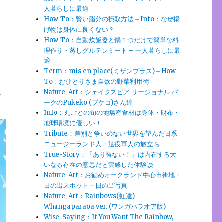
人暮らしに最適
How-To：賢い脂分の摂取方法＋Info：なぜ揚
げ物は身体に良くない？
How-To：自動炊飯器と鍋１つだけで簡単な料
理作り・蒸しグルテンミート – 一人暮らしに最
適
Term：mis en place(ミザンプラス)＋How-
釈
To：おひとりさま自炊の野菜利用術
Nature-Art：シェイクスピア リージョナル パ
ークのPūkeko (プケコ)さん達
Info：丸ごとの旬の地場産食材は身体・財布・
地球環境に優しい！
Tribute：差別と争いのない世界を望んだ日系
ニュージーランド人・退役軍人の旅立ち
True-Story：「あり得ない！」は内在する大
いなる存在の意思だと実感した体験談
Nature-Art：お勧めオークランド中心市街地・
日の出スポット＋日の出写真
Nature-Art：Rainbows(虹達) –
Whangaparāoa ver. (ワンガパラオア版)
Wise-Saying：If You Want The Rainbow,