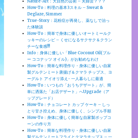
Nature-Art：大自然の芸術 – 夫婦雲？？？
How-To：料理の基本3スキル – Sweat &
Deglaze, Simmer
True-Story：花粉症が再発し、薬なしで治っ
た体験談
How-To：簡単で身体に優しいオートミールク
ッキーのレシピ – くせになるサクサク＆クラン
チーな食感!!!
Info：身体に優しい「Blue Coconut Oil(ブル
ー ココナッツ オイル)」がお勧めなわけ
How-To：簡単な料理作り・身体に優しい自家
製グルテンミート唐揚げ＆クマラ チップス、ヨ
ーグルト アイオリ添え- 一人暮らしに最適
How-To：いつもの「おうちデザート」が、簡
単に洒落た「お店デザート」へUpgrade（ア
ップグレード）
How-To：チョコレート カップ ケーキ – しっ
とり甘さ控えめ、身体に優しく、シンプル手順
How-To：身体に優しく簡単な自家製ポップコ
ーンの作り方
How-To：簡単な料理作り・身体に優しい自家
製グルテンミートフライとクマラチップス – 一