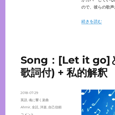
ので、彼らの歌声
“Song：The R
続きを読む
Song：[Let it go]
歌詞付) + 私的解釈
投
2018-07-29
稿
カ
英語
,
魂に響く楽曲
日:
テ
タ
Ahmir
,
全託
,
洋楽
,
自己信頼
ゴ
グ
Song：
コメント