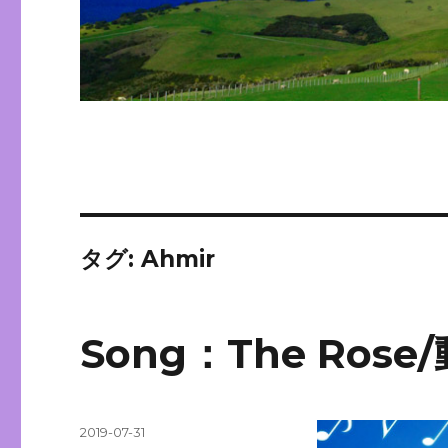
タグ:
Ahmir
Song：The Ros
投
2019-07-31