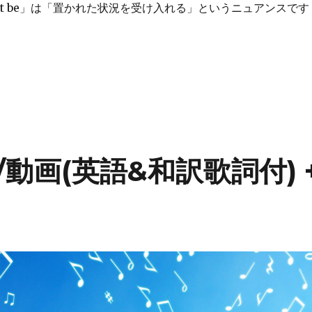
 it be」は「置かれた状況を受け入れる」というニュアンスです
 go]と[ Let is be] /動画(英語歌詞付) + 私的解釈” の
mb/動画(英語&和訳歌詞付) 