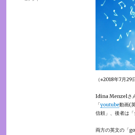
リ
[Let
ー
it
go]
と
[
Let
is
be]
/
動
画
(英
（※2018年7月
語
歌
詞
Idina Menzel
付)
「
youtube
動画(
+
信頼」、後者は「
私
的
解
両方の英文の「go
釈