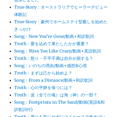
True-Story：オーストラリアでヒーラーデビュー
体験記
True-Story：豪州でホームステイ型癒しを始めた
きっかけ
Song：Now You’re Gone/動画+和訳歌詞
Truth：愛を込めて果たしたかが重要？
Song：Miss You Like Crazy/動画+英語歌詞
Truth：怒り・不平不満は自分が損する？
Song：いのちの理由/動画+感想&心境
Truth：まずは己から始めよ？
Song：From a Distance/動画+和訳歌詞
Truth：心の平静を保つには？
Truth：波（全ての魂）は海（神）の一部？
Song：Footprints in The Sand/動画(英語&和
訳歌詞付)
Truth：周りを気にせずにマイペースで進めばい