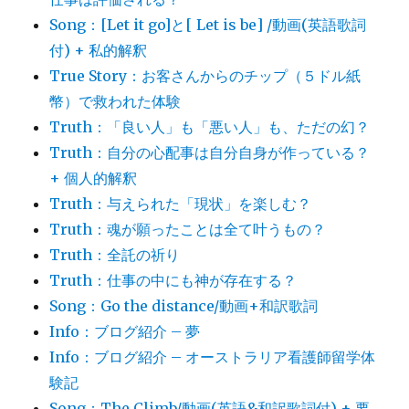
Song：[Let it go]と[ Let is be] /動画(英語歌詞
付) + 私的解釈
True Story：お客さんからのチップ（５ドル紙
幣）で救われた体験
Truth：「良い人」も「悪い人」も、ただの幻？
Truth：自分の心配事は自分自身が作っている？
+ 個人的解釈
Truth：与えられた「現状」を楽しむ？
Truth：魂が願ったことは全て叶うもの？
Truth：全託の祈り
Truth：仕事の中にも神が存在する？
Song：Go the distance/動画+和訳歌詞
Info：ブログ紹介 – 夢
Info：ブログ紹介 – オーストラリア看護師留学体
験記
Song：The Climb/動画(英語&和訳歌詞付) + 要