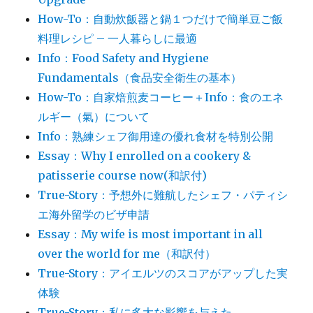
How-To：自動炊飯器と鍋１つだけで簡単豆ご飯
料理レシピ – 一人暮らしに最適
Info：Food Safety and Hygiene
Fundamentals（食品安全衛生の基本）
How-To：自家焙煎麦コーヒー＋Info：食のエネ
ルギー（氣）について
Info：熟練シェフ御用達の優れ食材を特別公開
Essay：Why I enrolled on a cookery &
patisserie course now(和訳付)
True-Story：予想外に難航したシェフ・パティシ
エ海外留学のビザ申請
Essay：My wife is most important in all
over the world for me（和訳付）
True-Story：アイエルツのスコアがアップした実
体験
True-Story：私に多大な影響を与えた