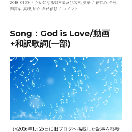
投
カ
タ
2018-01-29
ためになる御言葉及び名言
,
英語
信仰心
,
全託
,
稿
テ
Truth：
グ
御言葉
,
真理
,
紹介
,
自己信頼
コメント
日:
ゴ
与
リ
え
ー
ら
Song：God is Love/動画
れ
た
+和訳歌詞(一部)
「現
状」
を
楽
し
む？
に
（※2016年1月25日に旧ブログへ掲載した記事を移転