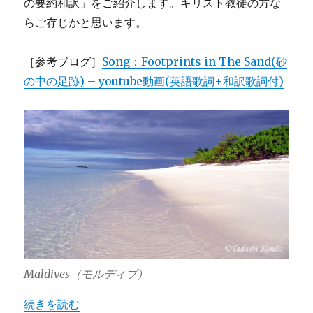
の要約和訳」をご紹介します。キリスト教徒の方な
らご存じかと思います。
［参考ブログ］
Song：Footprints in The Sand(砂
の中の足跡) – youtube動画(英語歌詞+和訳歌詞付)
Maldives（モルディブ）
“Poem：Footprints in The Sand/動画+ 和訳” の
続きを読む