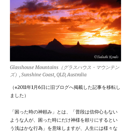
訳
歌
詞
(一
部)
に
Glasshouse Mountains（グラスハウス・マウンテン
ズ）, Sunshine Coast, QLD, Australia
（※2011年1月6日に旧ブログへ掲載した記事を移転し
ました）
「困った時の神頼み」とは、「普段は信仰心もない
ような人が、困った時にだけ神様を頼りにするとい
う浅はかな行為」を意味しますが、人生には様々な