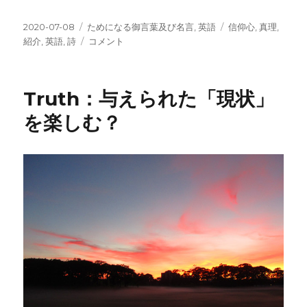
投
カ
タ
2020-07-08
ためになる御言葉及び名言
,
英語
信仰心
,
真理
,
稿
テ
Poem：
グ
紹介
,
英語
,
詩
コメント
日:
ゴ
Footprints
リ
in
ー
The
Truth：与えられた「現状」
Sand/
動
を楽しむ？
画
+
和
訳
に