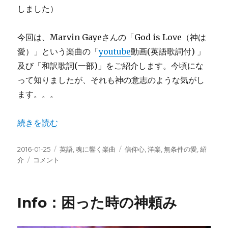
しました）
今回は、Marvin Gayeさんの「God is Love（神は
愛）」という楽曲の「
youtube
動画(英語歌詞付) 」
及び「和訳歌詞(一部)」をご紹介します。今頃にな
って知りましたが、それも神の意志のような気がし
ます。。。
“Song：God is Love/動画+和訳歌詞(一部)” の
続きを読む
投
カ
タ
2016-01-25
英語
,
魂に響く楽曲
信仰心
,
洋楽
,
無条件の愛
,
紹
稿
Song：
テ
グ
介
コメント
日:
God
ゴ
is
リ
Love/
ー
Info：困った時の神頼み
動
画
+和