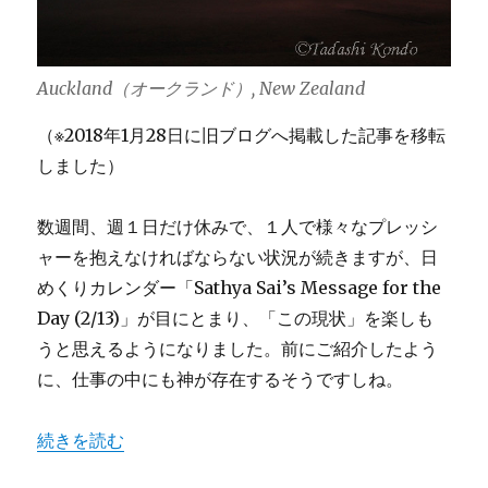
Auckland（オークランド）, New Zealand
（※2018年1月28日に旧ブログへ掲載した記事を移転
しました）
数週間、週１日だけ休みで、１人で様々なプレッシ
ャーを抱えなければならない状況が続きますが、日
めくりカレンダー「Sathya Sai’s Message for the
Day (2/13)」が目にとまり、「この現状」を楽しも
うと思えるようになりました。前にご紹介したよう
に、仕事の中にも神が存在するそうですしね。
“Truth：与えられた「現状」を楽しむ？” の
続きを読む