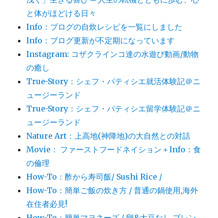
と体がほどける日々
Info：ブログの自炊レシピを一覧にしました
Info：ブログ更新が不定期になっています
Instagram: コザクラインコ達の水遊び動画/動物
の癒し
True-Story：シェフ・パティシエ就活体験記＠ニ
ュージーランド
True-Story：シェフ・パティシエ留学体験記＠ニ
ュージーランド
Nature Art：上高地(神降地)の大自然との対話
Movie： ファーストフードネイション＋Info：食
の倫理
How-To：酢から寿司飯/ Sushi Rice /
How-To：簡単ご飯の炊き方 / 普通の鍋使用,海外
在住者必見!
How-To：簡単マヨネーズ / 卵&大豆なし,ブレン