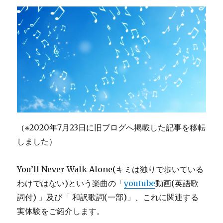
和
訳
歌
詞
付)
に
（※2020年7月23日に旧ブログへ掲載した記事を移転
しました）
You’ll Never Walk Alone(キミは独りで歩いている
わけではない)という楽曲の「
youtube
動画(英語歌
詞付) 」及び「 和訳歌詞(一部)」、これに関連する
実体験をご紹介します。