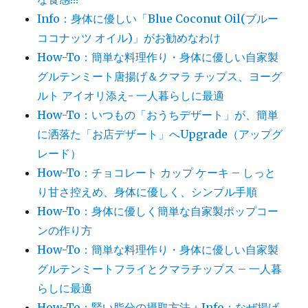
Info：身体に優しい「Blue Coconut Oil(ブルー
ココナッツ オイル)」がお勧めなわけ
How-To：簡単な料理作り・身体に優しい自家製
グルテンミート唐揚げ＆クマラ チップス、ヨーグ
ルト アイオリ添え- 一人暮らしに最適
How-To：いつもの「おうちデザート」が、簡単
に洒落た「お店デザート」へUpgrade（アップグ
レード）
How-To：チョコレート カップ ケーキ – しっと
り甘さ控えめ、身体に優しく、シンプル手順
How-To：身体に優しく簡単な自家製ポップコー
ンの作り方
How-To：簡単な料理作り・身体に優しい自家製
グルテンミートフライとクマラチップス – 一人暮
らしに最適
How-To：賢い脂分の摂取方法＋Info：なぜ揚げ