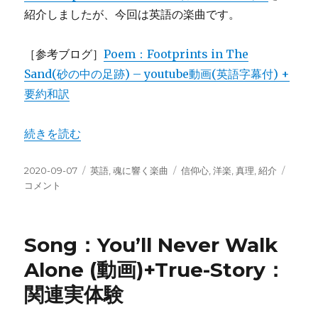
紹介しましたが、今回は英語の楽曲です。
［参考ブログ］
Poem：Footprints in The
Sand(砂の中の足跡) – youtube動画(英語字幕付) +
要約和訳
“Song：Footprints in The Sand/動画(英語&和訳歌詞付
続きを読む
投
カ
タ
Song
2020-09-07
英語
,
魂に響く楽曲
信仰心
,
洋楽
,
真理
,
紹介
稿
テ
グ
Footpr
コメント
日:
ゴ
in
リ
The
ー
Sand/
Song：You’ll Never Walk
動
画
Alone (動画)+True-Story：
(英
関連実体験
語
&