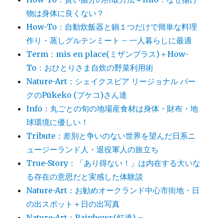
物は身体に良くない？
How-To：自動炊飯器と鍋１つだけで簡単な料理
作り・蒸しグルテンミート – 一人暮らしに最適
Term：mis en place(ミザンプラス)＋How-
To：おひとりさま自炊の野菜利用術
Nature-Art：シェイクスピア リージョナル パー
クのPūkeko (プケコ)さん達
Info：丸ごとの旬の地場産食材は身体・財布・地
球環境に優しい！
Tribute：差別と争いのない世界を望んだ日系ニ
ュージーランド人・退役軍人の旅立ち
True-Story：「あり得ない！」は内在する大いな
る存在の意思だと実感した体験談
Nature-Art：お勧めオークランド中心市街地・日
の出スポット＋日の出写真
Nature-Art：Rainbows(虹達) –