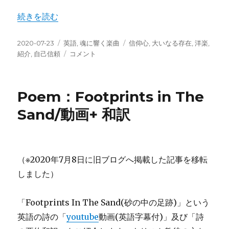
“Song：You’ll Never Walk Alone (動画)+True-St
続きを読む
投
カ
タ
2020-07-23
英語
,
魂に響く楽曲
信仰心
,
大いなる存在
,
洋楽
,
稿
テ
Song：
グ
紹介
,
自己信頼
コメント
日:
ゴ
You’ll
リ
Never
ー
Walk
Poem：Footprints in The
Alone
(動
Sand/動画+ 和訳
画)+True-
Story：
関
連
（※2020年7月8日に旧ブログへ掲載した記事を移転
実
体
しました）
験
に
「Footprints In The Sand(砂の中の足跡)」という
英語の詩の「
youtube
動画(英語字幕付)」及び「詩