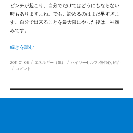
ピンチが起こり、自分でだけではどうにもならない
時もありますよね。でも、諦めるのはまだ早すぎま
す。自分で出来ることを最大限にやった後は、神頼
みです。
“Info：困った時の神頼み” の
続きを読む
投
カ
タ
2011-01-06
エネルギー（氣）
ハイヤーセルフ
,
信仰心
,
紹介
稿
Info：
テ
グ
コメント
日:
困
ゴ
っ
リ
た
ー
時
の
神
頼
み
に