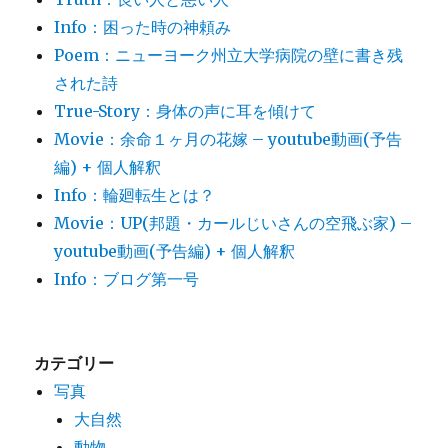
Info：困った時の神頼み
Poem：ニューヨーク州立大学病院の壁に書き残
された詩
True-Story：身体の声に耳を傾けて
Movie：余命１ヶ月の花嫁 – youtube動画(予告
編) + 個人解釈
Info：輪廻転生とは？
Movie：UP(邦題・カールじいさんの空飛ぶ家) –
youtube動画(予告編) + 個人解釈
Info：ブログ第一号
カテゴリー
写真
大自然
動物