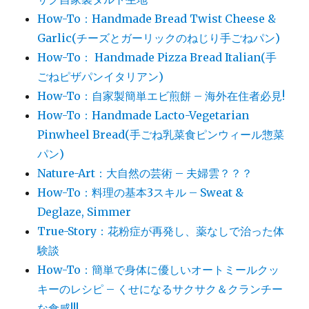
How-To：Handmade Bread Twist Cheese &
Garlic(チーズとガーリックのねじり手ごねパン)
How-To： Handmade Pizza Bread Italian(手
ごねピザパンイタリアン)
How-To：自家製簡単エビ煎餅 – 海外在住者必見!
How-To：Handmade Lacto-Vegetarian
Pinwheel Bread(手ごね乳菜食ピンウィール惣菜
パン)
Nature-Art：大自然の芸術 – 夫婦雲？？？
How-To：料理の基本3スキル – Sweat &
Deglaze, Simmer
True-Story：花粉症が再発し、薬なしで治った体
験談
How-To：簡単で身体に優しいオートミールクッ
キーのレシピ – くせになるサクサク＆クランチー
な食感!!!