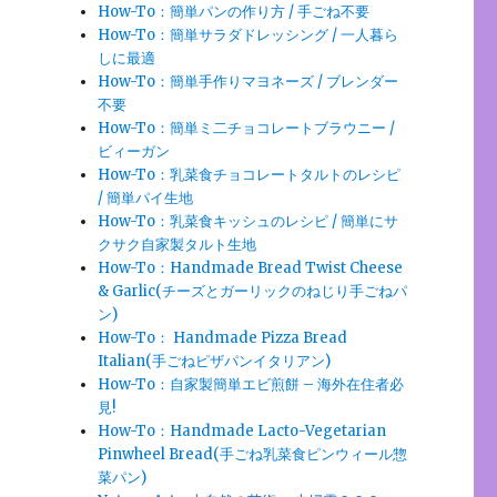
How-To：簡単パンの作り方 / 手ごね不要
How-To：簡単サラダドレッシング / 一人暮ら
しに最適
How-To：簡単手作りマヨネーズ / ブレンダー
不要
How-To：簡単ミ二チョコレートブラウニー /
ビィーガン
How-To：乳菜食チョコレートタルトのレシピ
/ 簡単パイ生地
How-To：乳菜食キッシュのレシピ / 簡単にサ
クサク自家製タルト生地
How-To：Handmade Bread Twist Cheese
& Garlic(チーズとガーリックのねじり手ごねパ
ン)
How-To： Handmade Pizza Bread
Italian(手ごねピザパンイタリアン)
How-To：自家製簡単エビ煎餅 – 海外在住者必
見!
How-To：Handmade Lacto-Vegetarian
Pinwheel Bread(手ごね乳菜食ピンウィール惣
菜パン)