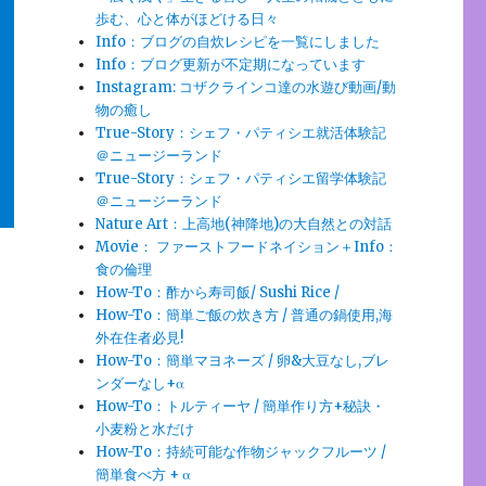
歩む、心と体がほどける日々
Info：ブログの自炊レシピを一覧にしました
Info：ブログ更新が不定期になっています
Instagram: コザクラインコ達の水遊び動画/動
物の癒し
True-Story：シェフ・パティシエ就活体験記
＠ニュージーランド
True-Story：シェフ・パティシエ留学体験記
＠ニュージーランド
Nature Art：上高地(神降地)の大自然との対話
Movie： ファーストフードネイション＋Info：
食の倫理
How-To：酢から寿司飯/ Sushi Rice /
How-To：簡単ご飯の炊き方 / 普通の鍋使用,海
外在住者必見!
How-To：簡単マヨネーズ / 卵&大豆なし,ブレ
ンダーなし+α
How-To：トルティーヤ / 簡単作り方+秘訣・
小麦粉と水だけ
How-To：持続可能な作物ジャックフルーツ /
簡単食べ方 + α