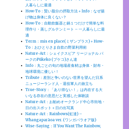
人暮らしに最適
How-To：賢い脂分の摂取方法＋Info：なぜ揚
げ物は身体に良くない？
How-To：自動炊飯器と鍋１つだけで簡単な料
理作り・蒸しグルテンミート – 一人暮らしに最
適
Term：mis en place(ミザンプラス)＋How-
To：おひとりさま自炊の野菜利用術
Nature-Art：シェイクスピア リージョナル パ
ークのPūkeko (プケコ)さん達
Info：丸ごとの旬の地場産食材は身体・財布・
地球環境に優しい！
Tribute：差別と争いのない世界を望んだ日系
ニュージーランド人・退役軍人の旅立ち
True-Story：「あり得ない！」は内在する大
いなる存在の意思だと実感した体験談
Nature-Art：お勧めオークランド中心市街地・
日の出スポット＋日の出写真
Nature-Art：Rainbows(虹達) –
Whangaparāoa ver. (ワンガパラオア版)
Wise-Saying：If You Want The Rainbow,