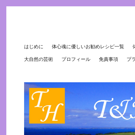
T&H Therapeutic Healing
ヒーラー・シェフ兼パティシエのブログ
はじめに
体心魂に優しいお勧めレシピ一覧
大自然の芸術
プロフィール
免責事項
プ