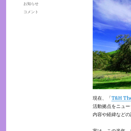
稿
カ
お知らせ
日:
テ
Info：
コメント
ゴ
ブ
リ
ロ
ー
グ
更
新
が
不
定
期
に
な
っ
て
現在、「
T&H The
い
ま
活動拠点をニュー
す
内容や経緯などの
に
実は、この半年、