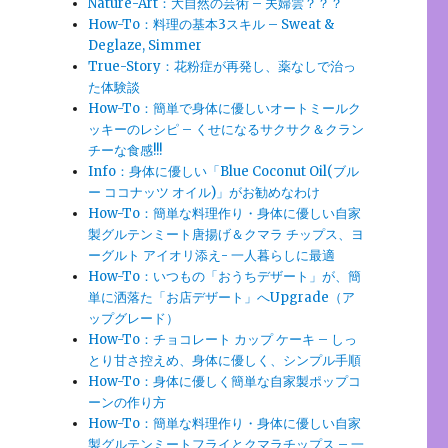
Nature-Art：大自然の芸術 – 夫婦雲？？？
How-To：料理の基本3スキル – Sweat &
Deglaze, Simmer
True-Story：花粉症が再発し、薬なしで治っ
た体験談
How-To：簡単で身体に優しいオートミールク
ッキーのレシピ – くせになるサクサク＆クラン
チーな食感!!!
Info：身体に優しい「Blue Coconut Oil(ブル
ー ココナッツ オイル)」がお勧めなわけ
How-To：簡単な料理作り・身体に優しい自家
製グルテンミート唐揚げ＆クマラ チップス、ヨ
ーグルト アイオリ添え- 一人暮らしに最適
How-To：いつもの「おうちデザート」が、簡
単に洒落た「お店デザート」へUpgrade（ア
ップグレード）
How-To：チョコレート カップ ケーキ – しっ
とり甘さ控えめ、身体に優しく、シンプル手順
How-To：身体に優しく簡単な自家製ポップコ
ーンの作り方
How-To：簡単な料理作り・身体に優しい自家
製グルテンミートフライとクマラチップス – 一