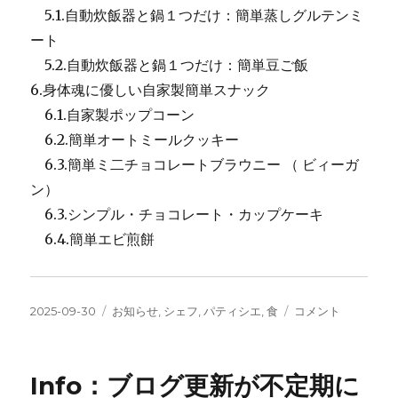
5.1.自動炊飯器と鍋１つだけ：簡単蒸しグルテンミ
ート
5.2.自動炊飯器と鍋１つだけ：簡単豆ご飯
6.身体魂に優しい自家製簡単スナック
6.1.自家製ポップコーン
6.2.簡単オートミールクッキー
6.3.簡単ミ二チョコレートブラウニー （ ビィーガ
ン）
6.3.シンプル・チョコレート・カップケーキ
6.4.簡単エビ煎餅
投
カ
Info：
2025-09-30
お知らせ
,
シェフ
,
パティシエ
,
食
コメント
稿
テ
ブ
日:
ゴ
ロ
リ
グ
Info：ブログ更新が不定期に
ー
の