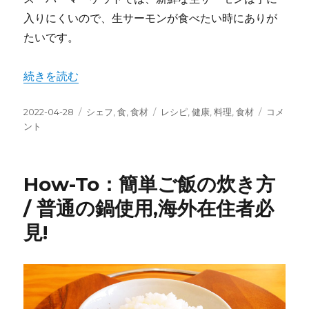
入りにくいので、生サーモンが食べたい時にありが
たいです。
“How-To：酢から寿司飯/ Sushi Rice /” の
続きを読む
投
カ
タ
How-
2022-04-28
シェフ
,
食
,
食材
レシピ
,
健康
,
料理
,
食材
コメ
稿
テ
グ
To：
ント
日:
ゴ
酢
リ
か
ー
ら
How-To：簡単ご飯の炊き方
寿
司
/ 普通の鍋使用,海外在住者必
飯/
見!
Sushi
Rice
/
に