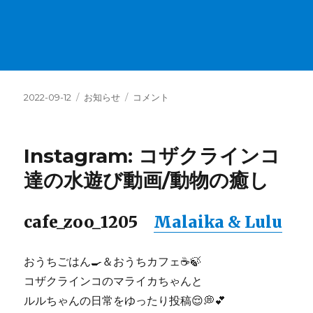
投
カ
Info：
2022-09-12
お知らせ
コメント
稿
テ
ブ
日:
ゴ
ロ
リ
グ
Instagram: コザクラインコ
ー
更
新
達の水遊び動画/動物の癒し
が
不
定
cafe_zoo_1205
Malaika & Lulu
期
に
な
おうちごはん🍳＆おうちカフェ☕️🍃
っ
コザクラインコのマライカちゃんと
て
ルルちゃんの日常をゆったり投稿😌💭💕
い