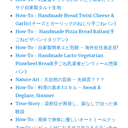
サク自家製タルト生地
How-To：Handmade Bread Twist Cheese &
Garlic(チーズとガーリックのねじり手ごねパン)
How-To： Handmade Pizza Bread Italian(手
ごねピザパンイタリアン)
How-To：自家製簡単エビ煎餅 – 海外在住者必見!
How-To：Handmade Lacto-Vegetarian
Pinwheel Bread(手ごね乳菜食ピンウィール惣菜
パン)
Nature-Art：大自然の芸術 – 夫婦雲？？？
How-To：料理の基本3スキル – Sweat &
Deglaze, Simmer
True-Story：花粉症が再発し、薬なしで治った体
験談
How-To：簡単で身体に優しいオートミールクッ
キーのレシピ – くせになるサクサク＆クランチー