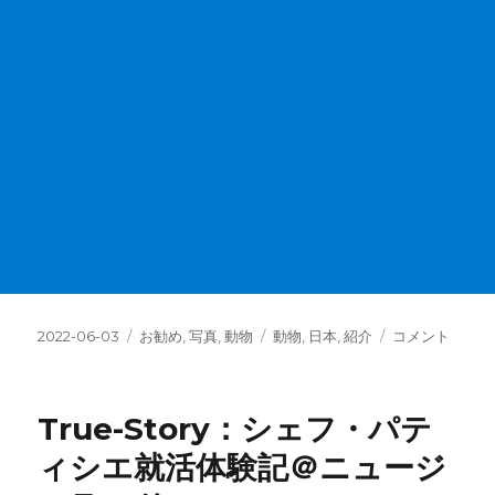
投
カ
タ
Instagram:
2022-06-03
お勧め
,
写真
,
動物
動物
,
日本
,
紹介
コメント
稿
テ
グ
コ
日:
ゴ
ザ
リ
ク
True-Story：シェフ・パテ
ー
ラ
イ
ィシエ就活体験記＠ニュージ
ン