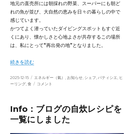
地元の直売所には朝採れの野菜、スーパーにも朝ど
れの魚が並び、大自然の恵みを日々の暮らしの中で
感じています。
かつてよく潜っていたダイビングスポットもすぐ近
くにあり、懐かしさと心地よさが共存するこの場所
は、私にとって“再出発の地”となりました。
“True-Story：東伊豆リトリートで見つけた「広く浅
続きを読む
投
カ
2025-12-15
エネルギー（氣）
,
お知らせ
,
シェフ
,
パティシエ
,
ヒ
稿
テ
True-
ーリング
,
食
コメント
日:
ゴ
Story：
リ
東
ー
伊
Info：ブログの自炊レシピを
豆
リ
一覧にしました
ト
リ
ー