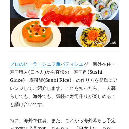
シ
ョ
ン
＋
Info：
食
の
倫
理
に
プロのヒーラーシェフ兼パティシエ
が、海外在住・
寿司職人(日本人)から直伝の「寿司酢(Sushi
Glaze)・寿司飯(Sushi Rice)」の作り方を簡単にア
レンジしてご紹介します。これを知ったら、一人暮
らしでも、海外でも、気軽に寿司作りが楽しめるこ
と請け合いです。
特に、海外在住者、また、これから海外暮らし予定
者の方は必見です。なぜなら、「日本人は、みな、