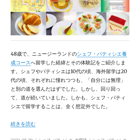
＠
ニ
ュ
ー
ジ
ー
ラ
ン
48歳で、ニュージーランドの
シェフ・パティシエ養
ド
成コース
へ留学した経緯とその体験記をご紹介しま
に
す。シェフやパティシエは10代の頃、海外留学は20
代の頃、それぞれに憧れつつも、「自分には無理」
と別の道を選んだはずでした。しかし、回り回っ
て、道が続いていました。しかも、シェフ・パティ
シエで留学することは、全く想定外でした。
“True-Story：シェフ・パティシエ留学体験記＠ニュージ
続きを読む
投
カ
タ
2022-05-29
シェフ
,
パティシエ
,
大変談
シェフ
,
パティシエ
,