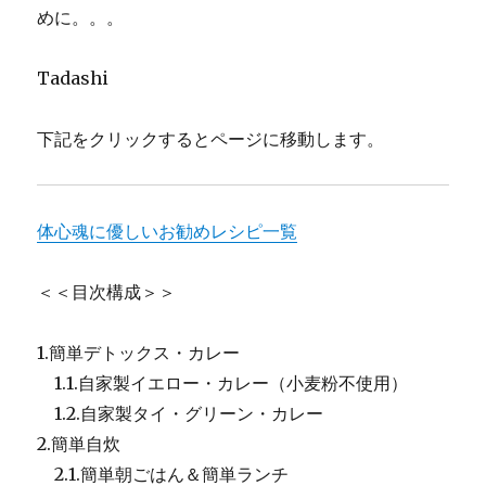
と
めに。。。
と
も
Tadashi
に
歩
む、
下記をクリックするとページに移動します。
心
と
体
が
体心魂に優しいお勧めレシピ一覧
ほ
ど
け
＜＜目次構成＞＞
る
日々
1.簡単デトックス・カレー
に
1.1.自家製イエロー・カレー（小麦粉不使用）
1.2.自家製タイ・グリーン・カレー
2.簡単自炊
2.1.簡単朝ごはん＆簡単ランチ