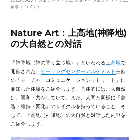
稿
True-
テ
グ
留学
コメント
日:
Story：
ゴ
シ
リ
ェ
ー
Nature Art：上高地(神降地)
フ・
パ
の大自然との対話
テ
ィ
シ
「神降地（神の降り立つ地）」といわれる
上高地
で
エ
開催された、
ヒーリングセンターアルケミスト
主催
留
学
の「ネーチャーコミュニケーションリトリート」に
体
参加した体験をご紹介します。具体的には、大自然
験
は、調和・共存していて、また、人間と同様に「創
記
＠
造・維持・変化」のサイクルを持っていること、そ
ニ
して、上高地（神降地）の大自然と対話した内容を
ュ
ご紹介します。
ー
ジ
ー