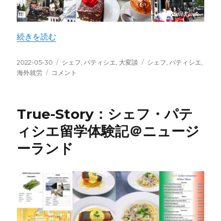
“True-Story：シェフ・パティシエ就活体験記＠ニュージ
続きを読む
投
カ
タ
2022-05-30
シェフ
,
パティシエ
,
大変談
シェフ
,
パティシエ
,
稿
True-
テ
グ
海外就労
コメント
日:
Story：
ゴ
シ
リ
ェ
ー
True-Story：シェフ・パテ
フ・
パ
ィシエ留学体験記＠ニュージ
テ
ーランド
ィ
シ
エ
就
活
体
験
記