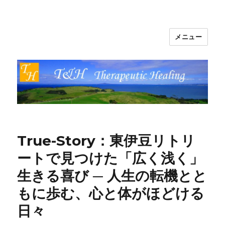
メニュー
T&H Therapeutic Healing
True-Story：東伊豆リトリ
ートで見つけた「広く浅く」
生きる喜び ─ 人生の転機とと
もに歩む、心と体がほどける
日々