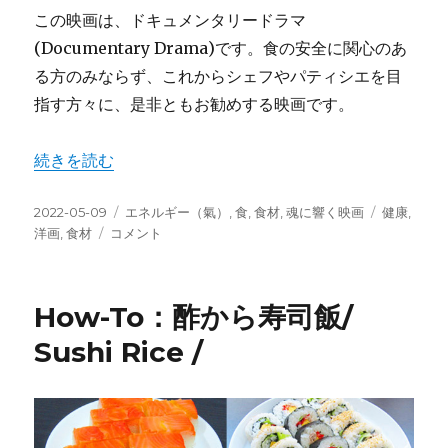
この映画は、ドキュメンタリードラマ
(Documentary Drama)です。食の安全に関心のあ
る方のみならず、これからシェフやパティシエを目
指す方々に、是非ともお勧めする映画です。
“Movie： ファーストフードネイション＋Info：食の倫理
続きを読む
投
カ
タ
2022-05-09
エネルギー（氣）
,
食
,
食材
,
魂に響く映画
健康
,
稿
Movie：
テ
グ
洋画
,
食材
コメント
日:
フ
ゴ
ァ
リ
ー
ー
How-To：酢から寿司飯/
ス
ト
Sushi Rice /
フ
ー
ド
ネ
イ