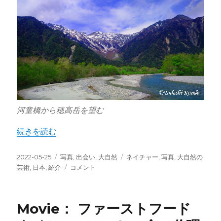
ラ
ン
ド
に
河童橋から穂高岳を望む
“Nature Art：上高地(神降地)の大自然との対話” の
続きを読む
投
カ
タ
2022-05-25
写真
,
出会い
,
大自然
ネイチャー
,
写真
,
大自然の
稿
テ
Nature
グ
芸術
,
日本
,
紹介
コメント
日:
ゴ
Art：
リ
上
ー
高
Movie： ファーストフード
地
(神