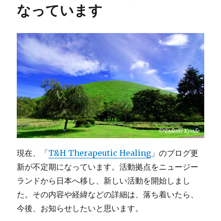
自
なっています
炊
レ
シ
ピ
を
一
覧
に
し
ま
し
た
に
現在、「
T&H Therapeutic Healing
」のブログ更
新が不定期になっています。活動拠点をニュージー
ランドから日本へ移し、新しい活動を開始しまし
た。その内容や経緯などの詳細は、落ち着いたら、
今後、お知らせしたいと思います。