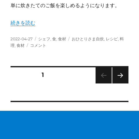
単に炊きたてのご飯を楽しめるようになります。
“How-To：簡単ご飯の炊き方 / 普通の鍋使用,海外在住者必
続きを読む
投
カ
タ
2022-04-27
シェフ
,
食
,
食材
おひとりさま自炊
,
レシピ
,
料
稿
How-
テ
グ
理
,
食材
コメント
日:
To：
ゴ
簡
リ
単
ー
ご
投
固定ページ
1
飯
の
次の
稿
炊
ペー
き
ジ
の
方
/
普
ペ
通
の
ー
鍋