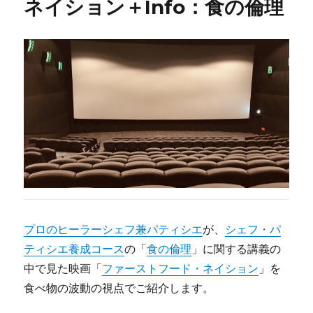
ネイション＋Info：食の倫理
降
地)
の
大
自
然
と
の
対
話
に
プロのヒーラーシェフ兼パティシエ
が、
シェフ・パ
ティシエ養成コース
の「
食の倫理
」に関する講義の
中で見た映画「
ファーストフード・ネイション
」を
食べ物の波動の視点でご紹介します。