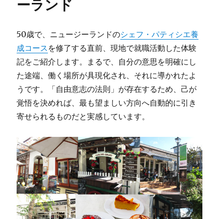
ーランド
コ
達
の
水
50歳で、ニュージーランドの
シェフ・パティシエ養
遊
成コース
を修了する直前、現地で就職活動した体験
び
記をご紹介します。まるで、自分の意思を明確にし
動
画/
た途端、働く場所が具現化され、それに導かれたよ
動
うです。「自由意志の法則」が存在するため、己が
物
覚悟を決めれば、最も望ましい方向へ自動的に引き
の
癒
寄せられるものだと実感しています。
し
に