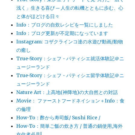
浅く」生きる喜び ─ 人生の転機とともに歩む、心
と体がほどける日々
Info：ブログの自炊レシピを一覧にしました
Info：ブログ更新が不定期になっています
Instagram: コザクラインコ達の水遊び動画/動物
の癒し
True-Story：シェフ・パティシエ就活体験記＠ニ
ュージーランド
True-Story：シェフ・パティシエ留学体験記＠ニ
ュージーランド
Nature Art：上高地(神降地)の大自然との対話
Movie： ファーストフードネイション＋Info：食
の倫理
How-To：酢から寿司飯/ Sushi Rice /
How-To：簡単ご飯の炊き方 / 普通の鍋使用,海外
在住者必見!