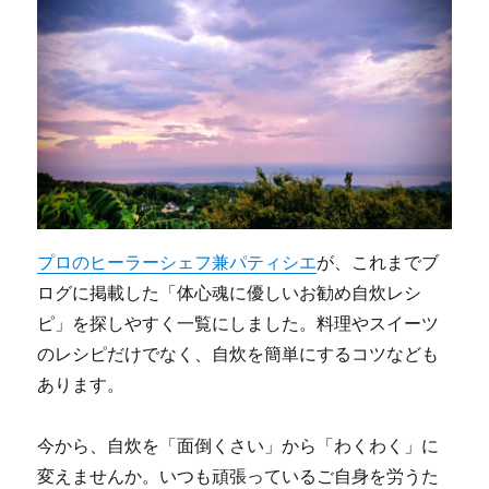
ト
で
見
つ
け
た
「広
く
浅
く」
生
プロのヒーラーシェフ兼パティシエ
が、これまでブ
き
ログに掲載した「体心魂に優しいお勧め自炊レシ
る
喜
ピ」を探しやすく一覧にしました。料理やスイーツ
び
のレシピだけでなく、自炊を簡単にするコツなども
─
あります。
人
生
の
今から、自炊を「面倒くさい」から「わくわく」に
転
変えませんか。いつも頑張っているご自身を労うた
機